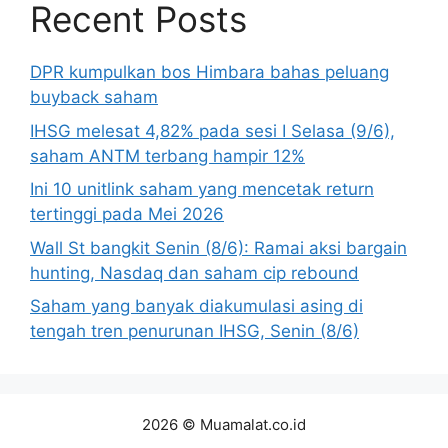
Recent Posts
DPR kumpulkan bos Himbara bahas peluang
buyback saham
IHSG melesat 4,82% pada sesi I Selasa (9/6),
saham ANTM terbang hampir 12%
Ini 10 unitlink saham yang mencetak return
tertinggi pada Mei 2026
Wall St bangkit Senin (8/6): Ramai aksi bargain
hunting, Nasdaq dan saham cip rebound
Saham yang banyak diakumulasi asing di
tengah tren penurunan IHSG, Senin (8/6)
2026 © Muamalat.co.id