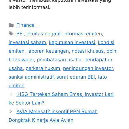
lebih terinformasi.
Categories
Finance
Tags
BEI
,
ekuitas negatif
,
informasi emiten
,
investasi saham
,
keputusan investasi
,
kondisi
emiten
,
laporan keuangan
,
notasi khusus
,
opini
tidak wajar
,
pembatasan usaha
,
pendapatan
usaha
,
perkara hukum
,
perlindungan investor
,
sanksi administratif
,
surat edaran BEI
,
tato
emiten
IHSG Tertekan Saham Emas, Investor Lari
ke Sektor Lain?
AVIA Melesat? Insentif PPN Rumah
Dongkrak Kinerja Avia Avian