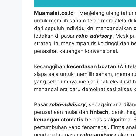
Muamalat.co.id
– Menjelang ulang tahu
untuk memilih saham telah merajalela di
dari sepuluh individu kini mengandalkan
ledakan di pasar
robo-advisory
. Meskip
strategi ini menyimpan risiko tinggi d
penasihat keuangan konvensional.
Kecanggihan
kecerdasan buatan
(AI) te
siapa saja untuk memilih saham, memant
yang sebelumnya menjadi hak eksklusif 
menandai era baru demokratisasi akses k
Pasar
robo-advisory
, sebagaimana dilans
perusahaan mulai dari
fintech
, bank, hi
keuangan otomatis
berbasis algoritma. 
pertumbuhan yang fenomenal. Firma anal
pendapatan pasar
robo-advisory
akan me