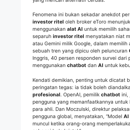
Fenomena ini bukan sekadar anekdot pers
investor ritel
oleh broker eToro menunjuk
menggunakan
alat AI
untuk memilih saham
separuh
investor ritel
menyatakan niat 
atau Gemini milik Google, dalam memilih
sebuah tren yang dipicu oleh peluncuran
Inggris, 40 persen responden survei dar
menggunakan
chatbot
dan
AI
untuk keb
Kendati demikian, penting untuk dicatat
peringatan tegas: ia tidak boleh dianda
profesional
. OpenAI, pemilik
chatbot
ini,
pengguna yang memanfaatkannya untuk
para ahli. Dan Moczulski, direktur pelaks
pengguna global, menyatakan, “Model
AI
muncul ketika orang-orang memperlakuka