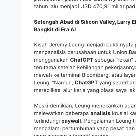
tahun lalu menjadi USD 470,91 miliar pa
Setengah Abad di Silicon Valley, Larry 
Bangkit di Era AI
Kisah Jeremy Leung menjadi bukti nyata 
menganalisis perusahaan untuk Union Bank
menggunakan
ChatGPT
sebagai “rekan” u
terutama setelah kehilangan pekerjaannya 
mewah ke terminal Bloomberg, atau laya
Leung. “Namun,
ChatGPT
yang sederhana
mereplikasi alur kerja yang biasa saya lak
Meski demikian, Leung menekankan adan
melewatkan beberapa
analisis
krusial k
terlindungi
paywall
. Pengalaman Leung ti
mengalami pertumbuhan yang pesat dan 
yang mencari alternatif cerdas.