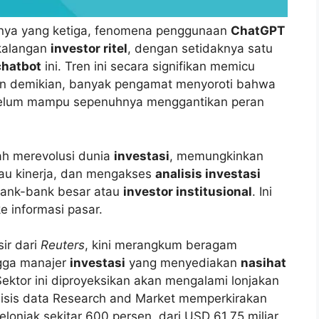
nnya yang ketiga, fenomena penggunaan
ChatGPT
 kalangan
investor ritel
, dengan setidaknya satu
chatbot
ini. Tren ini secara signifikan memicu
un demikian, banyak pengamat menyoroti bahwa
an belum mampu sepenuhnya menggantikan peran
lah merevolusi dunia
investasi
, memungkinkan
au kinerja, dan mengakses
analisis investasi
bank-bank besar atau
investor institusional
. Ini
e informasi pasar.
ir dari
Reuters
, kini merangkum beragam
ngga manajer
investasi
yang menyediakan
nasihat
Sektor ini diproyeksikan akan mengalami lonjakan
isis data Research and Market memperkirakan
lonjak sekitar 600 persen, dari USD 61,75 miliar