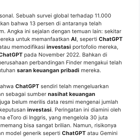
onal. Sebuah survei global terhadap 11.000
kan bahwa 13 persen di antaranya telah
. Angka ini sejalan dengan temuan lain: sekitar
mereka untuk memanfaatkan
AI
, seperti
ChatGPT
 atau memodifikasi
investasi
portofolio mereka,
ChatGPT
pada November 2022. Bahkan di
i perusahaan perbandingan Finder mengakui telah
utuhan
saran keuangan pribadi
mereka.
 bahwa
ChatGPT
sendiri telah mengeluarkan
lkan sebagai sumber
nasihat keuangan
 juga belum merilis data resmi mengenai jumlah
 keputusan
investasi
. Peringatan ini diamini oleh
ana eToro di Inggris, yang mengelola 30 juta
memang bisa sangat brilian. Namun, risikonya
n model generik seperti
ChatGPT
atau Gemini