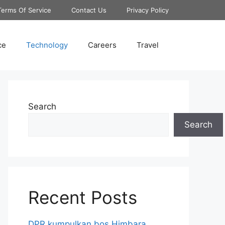
Terms Of Service
Contact Us
Privacy Policy
ce
Technology
Careers
Travel
Search
Search
Recent Posts
DPR kumpulkan bos Himbara