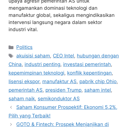
upaya agresif pemerintah AS untuk
mengamankan dominasi teknologi dan
manufaktur global, sekaligus mengindikasikan
intervensi langsung negara dalam sektor
industri vital.
Categories
Politics
Tags
akuisisi saham
,
CEO Intel
,
hubungan dengan
China
,
industri penting
,
investasi pemerintah
,
kepemimpinan teknologi
,
konflik kepentingan
,
lisensi ekspor
,
manufaktur AS
,
pabrik chip Ohio
,
pemerintah AS
,
presiden Trump
,
saham intel
,
saham naik
,
semikonduktor AS
Saham Konsumer Prospektif: Ekonomi 5,2%,
Pilih yang Terbaik!
GOTO & Fintech: Prospek Menjanjikan di