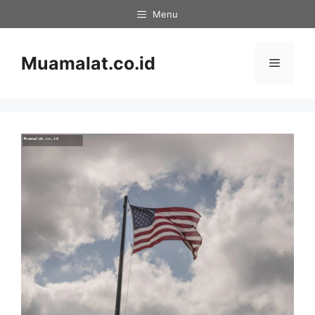
Skip
Menu
to
content
Muamalat.co.id
Menu