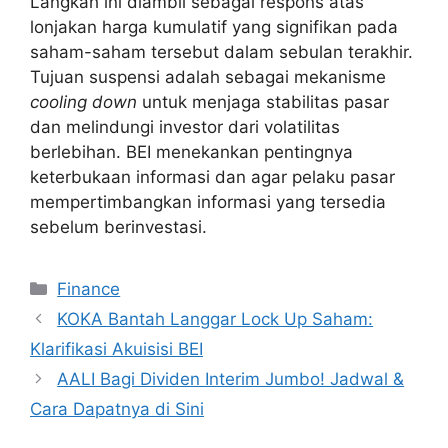
Langkah ini diambil sebagai respons atas
lonjakan harga kumulatif yang signifikan pada
saham-saham tersebut dalam sebulan terakhir.
Tujuan suspensi adalah sebagai mekanisme
cooling down
untuk menjaga stabilitas pasar
dan melindungi investor dari volatilitas
berlebihan. BEI menekankan pentingnya
keterbukaan informasi dan agar pelaku pasar
mempertimbangkan informasi yang tersedia
sebelum berinvestasi.
Categories
Finance
KOKA Bantah Langgar Lock Up Saham:
Klarifikasi Akuisisi BEI
AALI Bagi Dividen Interim Jumbo! Jadwal &
Cara Dapatnya di Sini