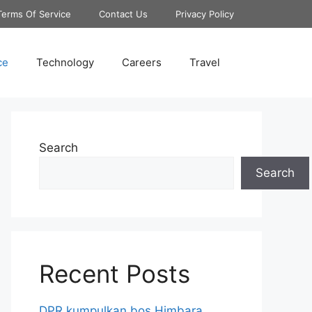
Terms Of Service
Contact Us
Privacy Policy
ce
Technology
Careers
Travel
Search
Search
Recent Posts
DPR kumpulkan bos Himbara