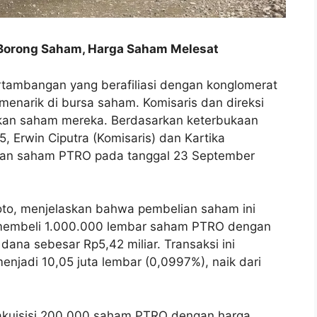
) Borong Saham, Harga Saham Melesat
rtambangan yang berafiliasi dengan konglomerat
menarik di bursa saham. Komisaris dan direksi
an saham mereka. Berdasarkan keterbukaan
 Erwin Ciputra (Komisaris) dan Kartika
ian saham PTRO pada tanggal 23 September
oto, menjelaskan bahwa pembelian saham ini
a membeli 1.000.000 lembar saham PTRO dengan
ana sebesar Rp5,42 miliar. Transaksi ini
njadi 10,05 juta lembar (0,0997%), naik dari
akuisisi 200.000 saham PTRO dengan harga