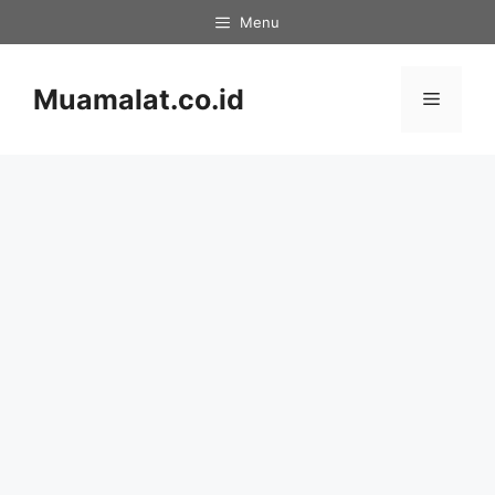
Skip
Menu
to
content
Muamalat.co.id
Menu