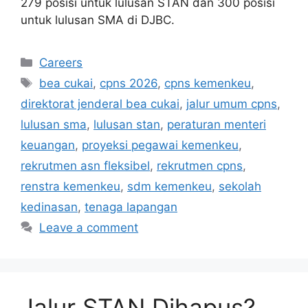
279 posisi untuk lulusan STAN dan 300 posisi
untuk lulusan SMA di DJBC.
Categories
Careers
Tags
bea cukai
,
cpns 2026
,
cpns kemenkeu
,
direktorat jenderal bea cukai
,
jalur umum cpns
,
lulusan sma
,
lulusan stan
,
peraturan menteri
keuangan
,
proyeksi pegawai kemenkeu
,
rekrutmen asn fleksibel
,
rekrutmen cpns
,
renstra kemenkeu
,
sdm kemenkeu
,
sekolah
kedinasan
,
tenaga lapangan
Leave a comment
Jalur STAN Dihapus?