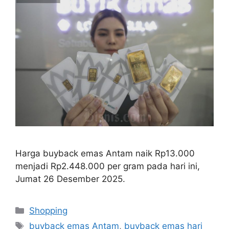
Harga buyback emas Antam naik Rp13.000
menjadi Rp2.448.000 per gram pada hari ini,
Jumat 26 Desember 2025.
Categories
Shopping
Tags
buyback emas Antam
,
buyback emas hari