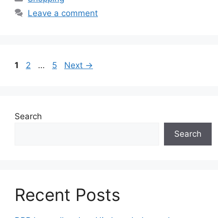
Leave a comment
Page
Page
Page
1
2
…
5
Next
→
Search
Search
Recent Posts