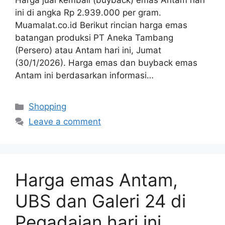
Harga jual kembali (buyback) emas Antam hari
ini di angka Rp 2.939.000 per gram.
Muamalat.co.id Berikut rincian harga emas
batangan produksi PT Aneka Tambang
(Persero) atau Antam hari ini, Jumat
(30/1/2026). Harga emas dan buyback emas
Antam ini berdasarkan informasi…
Categories
Shopping
Leave a comment
Harga emas Antam,
UBS dan Galeri 24 di
Pegadaian hari ini,