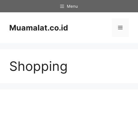
Skip
Menu
to
content
Muamalat.co.id
Menu
Shopping