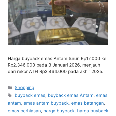
Harga buyback emas Antam turun Rp17.000 ke
Rp2.346.000 pada 3 Januari 2026, menjauh
dari rekor ATH Rp2.464.000 pada akhir 2025.
Categories
Shopping
Tags
buyback emas
,
buyback emas Antam
,
emas
antam
,
emas antam buyback
,
emas batangan
,
emas perhiasan
,
harga buyback
,
harga buyback