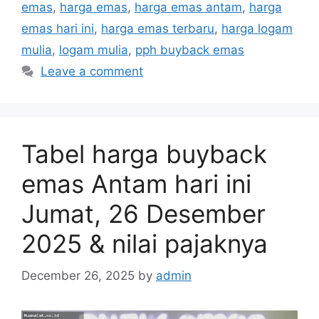
emas
,
harga emas
,
harga emas antam
,
harga
emas hari ini
,
harga emas terbaru
,
harga logam
mulia
,
logam mulia
,
pph buyback emas
Leave a comment
Tabel harga buyback
emas Antam hari ini
Jumat, 26 Desember
2025 & nilai pajaknya
December 26, 2025
by
admin