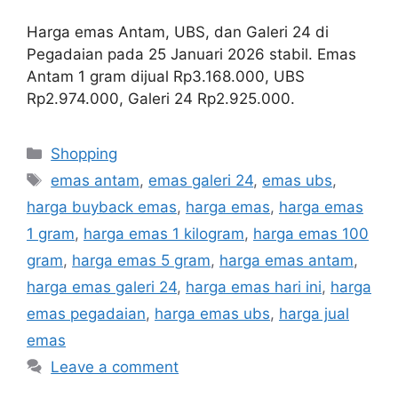
Harga emas Antam, UBS, dan Galeri 24 di
Pegadaian pada 25 Januari 2026 stabil. Emas
Antam 1 gram dijual Rp3.168.000, UBS
Rp2.974.000, Galeri 24 Rp2.925.000.
Categories
Shopping
Tags
emas antam
,
emas galeri 24
,
emas ubs
,
harga buyback emas
,
harga emas
,
harga emas
1 gram
,
harga emas 1 kilogram
,
harga emas 100
gram
,
harga emas 5 gram
,
harga emas antam
,
harga emas galeri 24
,
harga emas hari ini
,
harga
emas pegadaian
,
harga emas ubs
,
harga jual
emas
Leave a comment