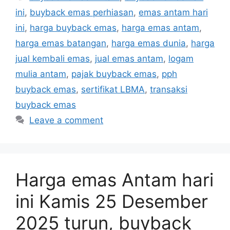
ini
,
buyback emas perhiasan
,
emas antam hari
ini
,
harga buyback emas
,
harga emas antam
,
harga emas batangan
,
harga emas dunia
,
harga
jual kembali emas
,
jual emas antam
,
logam
mulia antam
,
pajak buyback emas
,
pph
buyback emas
,
sertifikat LBMA
,
transaksi
buyback emas
Leave a comment
Harga emas Antam hari
ini Kamis 25 Desember
2025 turun, buyback