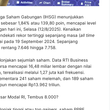
rga Saham Gabungan (IHSG) menunjukkan
ebesar 1,84% atau 139,80 poin, mencapai level
an hari ini, Selasa (12/8/2025). Kenaikan
dekati rekor tertinggi sepanjang masa (
all time
apai pada 19 September 2024. Sepanjang
 rentang 7.646 hingga 7.758.
 lonjakan sejumlah saham. Data RTI Business
rsa mencapai 16,48 miliar lembar dengan nilai
 terealisasi melalui 1,27 juta kali frekuensi.
 sementara 241 saham melemah, dan 189 saham
 pun mencapai Rp13.962 triliun.
sar Modal RI, Tembus 8.000?
onjak tinggi atau
top gainers
, saham PPRE