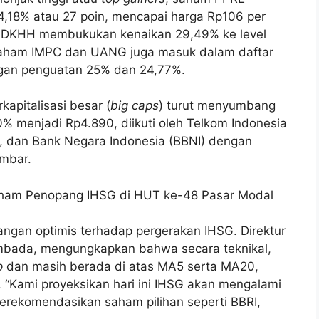
,18% atau 27 poin, mencapai harga Rp106 per
am DKHH membukukan kenaikan 29,49% ke level
 saham IMPC dan UANG juga masuk dalam daftar
ngan penguatan 25% dan 24,77%.
apitalisasi besar (
big caps
) turut menyumbang
% menjadi Rp4.890, diikuti oleh Telkom Indonesia
 dan Bank Negara Indonesia (BBNI) dengan
mbar.
ham Penopang IHSG di HUT ke-48 Pasar Modal
ngan optimis terhadap pergerakan IHSG. Direktur
yambada, mengungkapkan bahwa secara teknikal,
p
dan masih berada di atas MA5 serta MA20,
. “Kami proyeksikan hari ini IHSG akan mengalami
merekomendasikan saham pilihan seperti BBRI,