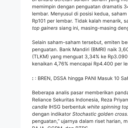
memimpin dengan penguatan dramatis 34
lembar. Menyusul di posisi kedua, sah
Rp101 per lembar. Tidak kalah menarik,
top gainers
siang ini, masing-masing de
Selain saham-saham tersebut, emiten berk
penguatan. Bank Mandiri (BMRI) naik 3,60
(TLKM) yang menguat 3,34% ke Rp3.090,
kenaikan 4,76% mencapai Rp4.400 per le
:
: BREN, DSSA hingga PANI Masuk 10 Sa
Beberapa analis pasar memberikan panda
Reliance Sekuritas Indonesia, Reza Pri
candle
IHSG berbentuk
white spinning to
dengan indikator
Stochastic golden cross
penguatan,” ujarnya dalam riset harian, 