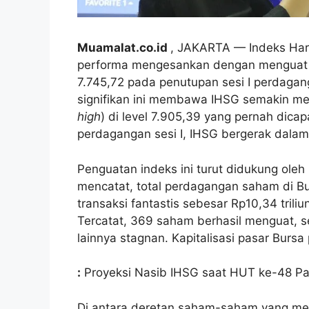
Muamalat.co.id
, JAKARTA — Indeks Ha
performa mengesankan dengan menguat s
7.745,72 pada penutupan sesi I perdagang
signifikan ini membawa IHSG semakin men
high
) di level 7.905,39 yang pernah dic
perdagangan sesi I, IHSG bergerak dalam
Penguatan indeks ini turut didukung oleh
mencatat, total perdagangan saham di Bu
transaksi fantastis sebesar Rp10,34 triliun,
Tercatat, 369 saham berhasil menguat,
lainnya stagnan. Kapitalisasi pasar Bursa
:
Proyeksi Nasib IHSG saat HUT ke-48 Pa
Di antara deretan saham-saham yang mel