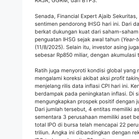
RAJA, GGRM, dan BTPS.
Senada, Financial Expert Ajaib Sekuritas,
sentimen pendorong IHSG hari ini. Dari d
berkat dukungan kuat dari saham-saham 
penguatan IHSG sejak awal tahun (
Year-
(11/8/2025). Selain itu, investor asing j
sebesar Rp850 miliar, dengan akumulasi
Ratih juga menyoroti kondisi global yang
mengalami koreksi akibat aksi
profit takin
menjelang rilis data inflasi CPI hari ini. 
berdampak pada peningkatan inflasi. Di sis
mengungkapkan prospek positif dengan 
Dari jumlah tersebut, 4 entitas memiliki 
sementara 3 perusahaan memiliki aset bes
total IPO di bursa telah mencapai 22 pe
triliun. Angka ini dibandingkan dengan r