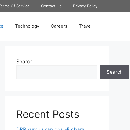
Terms Of Service
Contact Us
Privacy Policy
ce
Technology
Careers
Travel
Search
Search
Recent Posts
DPR kumpulkan bos Himbara