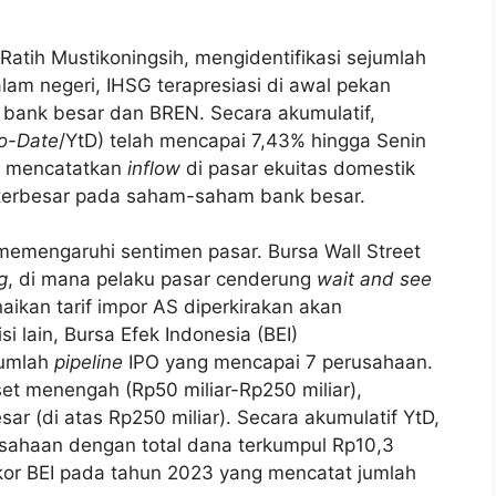
 Ratih Mustikoningsih, mengidentifikasi sejumlah
alam negeri, IHSG terapresiasi di awal pekan
bank besar dan BREN. Secara akumulatif,
to-Date
/YtD) telah mencapai 7,43% hingga Senin
uga mencatatkan
inflow
di pasar ekuitas domestik
 terbesar pada saham-saham bank besar.
 memengaruhi sentimen pasar. Bursa Wall Street
g
, di mana pelaku pasar cenderung
wait and see
Kenaikan tarif impor AS diperkirakan akan
i lain, Bursa Efek Indonesia (BEI)
jumlah
pipeline
IPO yang mencapai 7 perusahaan.
aset menengah (Rp50 miliar-Rp250 miliar),
ar (di atas Rp250 miliar). Secara akumulatif YtD,
rusahaan dengan total dana terkumpul Rp10,3
ekor BEI pada tahun 2023 yang mencatat jumlah