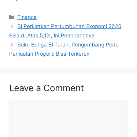
Categories
Finance
BI Perkirakan Pertumbuhan Ekonomi 2025
Bisa di Atas 5,1%, Ini Penopangnya
Suku Bunga BI Turun, Pengembang Pede
Penjualan Properti Bisa Terkerek
Leave a Comment
Comment