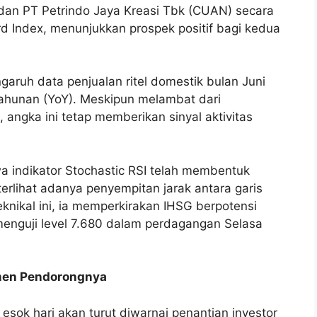
dan PT Petrindo Jaya Kreasi Tbk (CUAN) secara
d Index, menunjukkan prospek positif bagi kedua
ngaruh data penjualan ritel domestik bulan Juni
tahunan (YoY). Meskipun melambat dari
angka ini tetap memberikan sinyal aktivitas
wa indikator Stochastic RSI telah membentuk
, terlihat adanya penyempitan jarak antara garis
eknikal ini, ia memperkirakan IHSG berpotensi
enguji level 7.680 dalam perdagangan Selasa
timen Pendorongnya
 esok hari akan turut diwarnai penantian investor