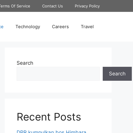
Terms Of Service
Contact Us
Privacy Policy
ce
Technology
Careers
Travel
Search
Search
Recent Posts
DPR kumpulkan bos Himbara