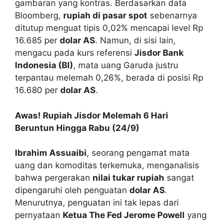
gambaran yang kontras. Berdasarkan data
Bloomberg,
rupiah di pasar spot
sebenarnya
ditutup menguat tipis 0,02% mencapai level Rp
16.685 per
dolar AS
. Namun, di sisi lain,
mengacu pada kurs referensi
Jisdor Bank
Indonesia (BI)
, mata uang Garuda justru
terpantau melemah 0,26%, berada di posisi Rp
16.680 per
dolar AS
.
Awas! Rupiah Jisdor Melemah 6 Hari
Beruntun Hingga Rabu (24/9)
Ibrahim Assuaibi
, seorang pengamat mata
uang dan komoditas terkemuka, menganalisis
bahwa pergerakan
nilai tukar rupiah
sangat
dipengaruhi oleh penguatan
dolar AS
.
Menurutnya, penguatan ini tak lepas dari
pernyataan
Ketua The Fed Jerome Powell
yang