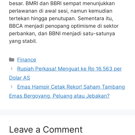
besar. BMRI dan BBRI sempat menunjukkan
perlawanan di awal sesi, namun kemudian
tertekan hingga penutupan. Sementara itu,
BBCA menjadi penopang optimisme di sektor
perbankan, dan BBNI menjadi satu-satunya
yang stabil.
Categories
Finance
Rupiah Perkasa! Menguat ke Rp 16.563 per
Dolar AS
Emas Hampir Cetak Rekor! Saham Tambang
Emas Bergoyang, Peluang atau Jebakan?
Leave a Comment