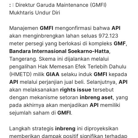
:
: Direktur Garuda Maintenance (GMFI)
Mukhtaris Undur Diri
Manajemen
GMFI
mengonfirmasi bahwa
API
akan menginbrengkan lahan seluas 972.123
meter persegi yang berlokasi di kompleks
GMF
,
Bandara Internasional Soekarno-Hatta
,
Tangerang. Skema ini dijalankan melalui
pengalihan Hak Memesan Efek Terlebih Dahulu
(HMETD) milik
GIAA
selaku induk
GMFI
kepada
API
melalui perjanjian jual beli. Selanjutnya,
API
akan melaksanakan
rights issue
tersebut
dengan mekanisme setoran
inbreng aset
, yang
pada akhirnya akan menjadikan
API
memiliki
sejumlah saham di
GMFI
.
Langkah strategis
inbreng
ini diproyeksikan
memberikan dampak positif signifikan terhadap