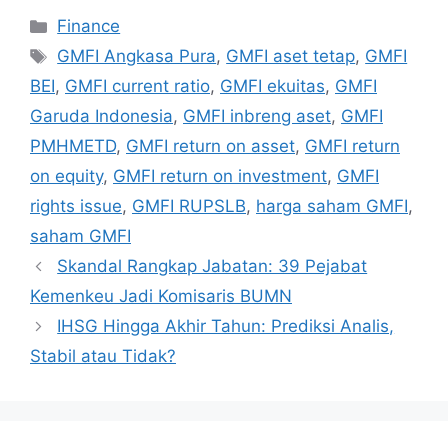
Categories
Finance
Tags
GMFI Angkasa Pura
,
GMFI aset tetap
,
GMFI
BEI
,
GMFI current ratio
,
GMFI ekuitas
,
GMFI
Garuda Indonesia
,
GMFI inbreng aset
,
GMFI
PMHMETD
,
GMFI return on asset
,
GMFI return
on equity
,
GMFI return on investment
,
GMFI
rights issue
,
GMFI RUPSLB
,
harga saham GMFI
,
saham GMFI
Skandal Rangkap Jabatan: 39 Pejabat
Kemenkeu Jadi Komisaris BUMN
IHSG Hingga Akhir Tahun: Prediksi Analis,
Stabil atau Tidak?