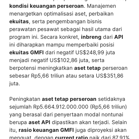
kondisi keuangan perseroan
. Manajemen
menargetkan optimalisasi aset, perbaikan
ekuitas
, serta pengembangan bisnis
perawatan pesawat sebagai hasil utama dari
program ini. Secara konkret,
inbreng
dari
API
ini diharapkan mampu memperbaiki posisi
ekuitas GMFI
dari negatif US$248,99 juta
menjadi negatif US$102,86 juta, serta
berpotensi meningkatkan
aset tetap
perseroan
sebesar Rp5,66 triliun atau setara US$351,86
juta.
Peningkatan
aset tetap perseroan
setidaknya
sejumlah Rp5.664.912.000.000 (Rp5,66 triliun)
yang berasal dari penyertaan modal nontunai
berupa
aset API
dipastikan akan terjadi. Selain
itu,
rasio keuangan GMFI
juga diproyeksi akan
menguat, dengan
current ratio
naik dari 87,91%