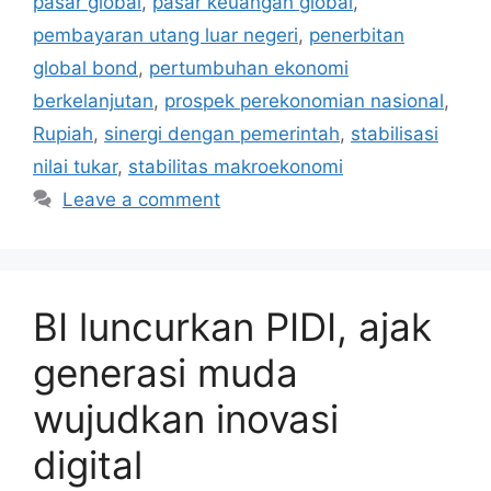
pasar global
,
pasar keuangan global
,
pembayaran utang luar negeri
,
penerbitan
global bond
,
pertumbuhan ekonomi
berkelanjutan
,
prospek perekonomian nasional
,
Rupiah
,
sinergi dengan pemerintah
,
stabilisasi
nilai tukar
,
stabilitas makroekonomi
Leave a comment
BI luncurkan PIDI, ajak
generasi muda
wujudkan inovasi
digital