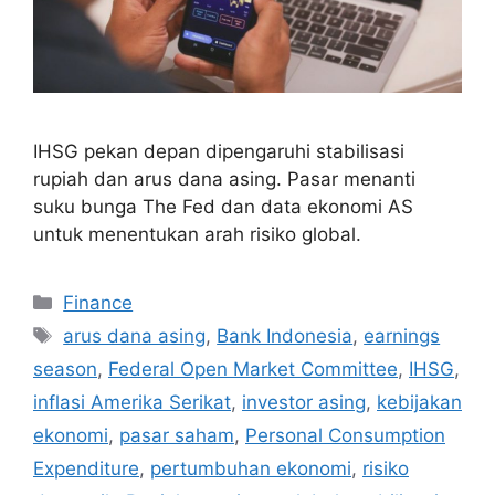
IHSG pekan depan dipengaruhi stabilisasi
rupiah dan arus dana asing. Pasar menanti
suku bunga The Fed dan data ekonomi AS
untuk menentukan arah risiko global.
Categories
Finance
Tags
arus dana asing
,
Bank Indonesia
,
earnings
season
,
Federal Open Market Committee
,
IHSG
,
inflasi Amerika Serikat
,
investor asing
,
kebijakan
ekonomi
,
pasar saham
,
Personal Consumption
Expenditure
,
pertumbuhan ekonomi
,
risiko