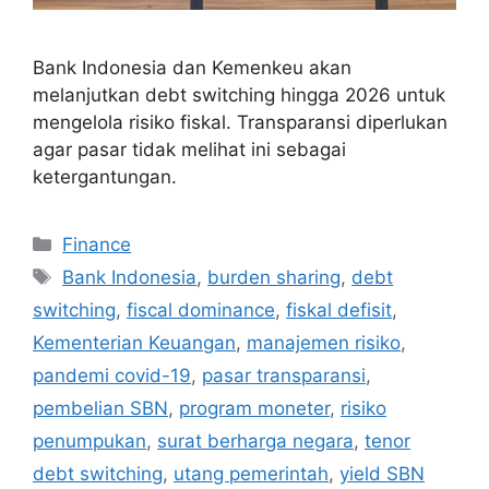
Bank Indonesia dan Kemenkeu akan
melanjutkan debt switching hingga 2026 untuk
mengelola risiko fiskal. Transparansi diperlukan
agar pasar tidak melihat ini sebagai
ketergantungan.
Categories
Finance
Tags
Bank Indonesia
,
burden sharing
,
debt
switching
,
fiscal dominance
,
fiskal defisit
,
Kementerian Keuangan
,
manajemen risiko
,
pandemi covid-19
,
pasar transparansi
,
pembelian SBN
,
program moneter
,
risiko
penumpukan
,
surat berharga negara
,
tenor
debt switching
,
utang pemerintah
,
yield SBN