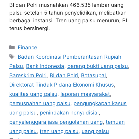
BI dan Polri musnahkan 466.535 lembar uang
palsu setelah 5 tahun penyelidikan, melibatkan
berbagai instansi. Tren uang palsu menurun, BI
terus bersinergi.
Categories
Finance
Tags
Badan Koordinasi Pemberantasan Rupiah
Palsu
,
Bank Indonesia
,
barang bukti uang palsu
,
Bareskrim Polri
,
BI dan Polri
,
Botasupal
,
Direktorat Tindak Pidana Ekonomi Khusus
,
kualitas uang palsu
,
laporan masyarakat
,
pemusnahan uang palsu
,
pengungkapan kasus
uang palsu
,
penindakan nonyudisial
,
penyelenggara jasa pengolahan uang
,
temuan
uang palsu
,
tren uang palsu
,
uang palsu