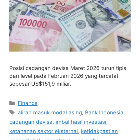
Posisi cadangan devisa Maret 2026 turun tipis
dari level pada Februari 2026 yang tercatat
sebesar US$151,9 miliar.
Categories
Finance
Tags
aliran masuk modal asing
,
Bank Indonesia
,
cadangan devisa
,
imbal hasil investasi
,
ketahanan sektor eksternal
,
ketidakpastian