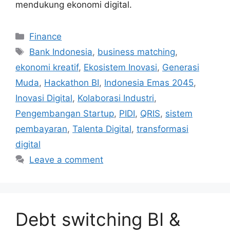
mendukung ekonomi digital.
Categories
Finance
Tags
Bank Indonesia
,
business matching
,
ekonomi kreatif
,
Ekosistem Inovasi
,
Generasi
Muda
,
Hackathon BI
,
Indonesia Emas 2045
,
Inovasi Digital
,
Kolaborasi Industri
,
Pengembangan Startup
,
PIDI
,
QRIS
,
sistem
pembayaran
,
Talenta Digital
,
transformasi
digital
Leave a comment
Debt switching BI &