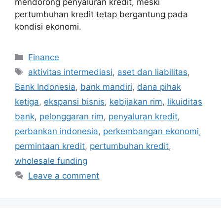
mendorong penyaluran kredit, meski
pertumbuhan kredit tetap bergantung pada
kondisi ekonomi.
Categories
Finance
Tags
aktivitas intermediasi
,
aset dan liabilitas
,
Bank Indonesia
,
bank mandiri
,
dana pihak
ketiga
,
ekspansi bisnis
,
kebijakan rim
,
likuiditas
bank
,
pelonggaran rim
,
penyaluran kredit
,
perbankan indonesia
,
perkembangan ekonomi
,
permintaan kredit
,
pertumbuhan kredit
,
wholesale funding
Leave a comment