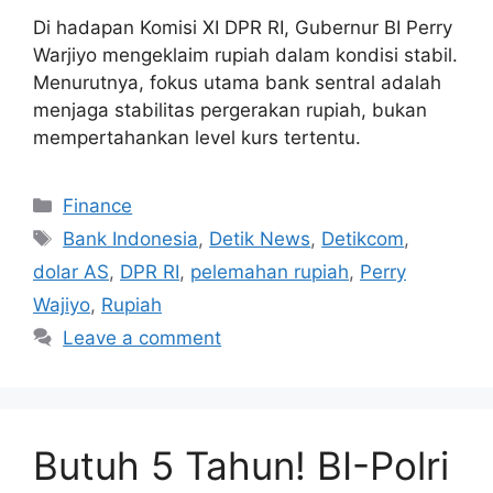
Di hadapan Komisi XI DPR RI, Gubernur BI Perry
Warjiyo mengeklaim rupiah dalam kondisi stabil.
Menurutnya, fokus utama bank sentral adalah
menjaga stabilitas pergerakan rupiah, bukan
mempertahankan level kurs tertentu.
Categories
Finance
Tags
Bank Indonesia
,
Detik News
,
Detikcom
,
dolar AS
,
DPR RI
,
pelemahan rupiah
,
Perry
Wajiyo
,
Rupiah
Leave a comment
Butuh 5 Tahun! BI-Polri