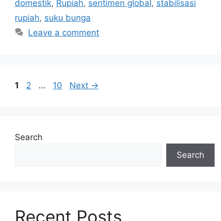
domestik
,
Rupiah
,
sentimen global
,
stabilisasi
rupiah
,
suku bunga
Leave a comment
Page
Page
Page
1
2
…
10
Next
→
Search
Search
Recent Posts