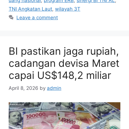
uang nasional
,
program ERB
,
sinergi BI TNI AL
,
TNI Angkatan Laut
,
wilayah 3T
Leave a comment
BI pastikan jaga rupiah,
cadangan devisa Maret
capai US$148,2 miliar
April 8, 2026
by
admin