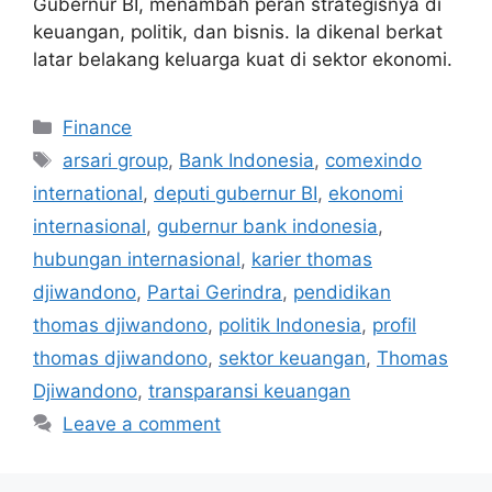
Gubernur BI, menambah peran strategisnya di
keuangan, politik, dan bisnis. Ia dikenal berkat
latar belakang keluarga kuat di sektor ekonomi.
Categories
Finance
Tags
arsari group
,
Bank Indonesia
,
comexindo
international
,
deputi gubernur BI
,
ekonomi
internasional
,
gubernur bank indonesia
,
hubungan internasional
,
karier thomas
djiwandono
,
Partai Gerindra
,
pendidikan
thomas djiwandono
,
politik Indonesia
,
profil
thomas djiwandono
,
sektor keuangan
,
Thomas
Djiwandono
,
transparansi keuangan
Leave a comment