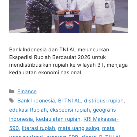
Bank Indonesia dan TNI AL meluncurkan
Ekspedisi Rupiah Berdaulat 2026 untuk
mendistribusikan rupiah ke wilayah 3T, menjaga
kedaulatan ekonomi nasional.
Categories
Finance
Tags
Bank Indonesia
,
BI TNI AL
,
distribusi rupiah
,
edukasi Rupiah
,
ekspedisi rupiah
,
geografis
Indonesia
,
kedaulatan rupiah
,
KRI Makassar-
590
,
literasi rupiah
,
mata uang asing
,
mata