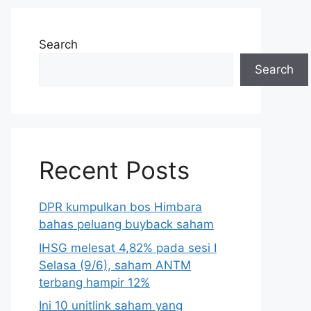
Search
Search
Recent Posts
DPR kumpulkan bos Himbara
bahas peluang buyback saham
IHSG melesat 4,82% pada sesi I
Selasa (9/6), saham ANTM
terbang hampir 12%
Ini 10 unitlink saham yang