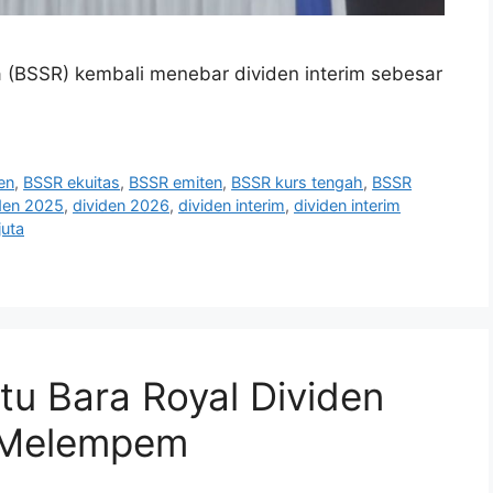
 (BSSR) kembali menebar dividen interim sebesar
en
,
BSSR ekuitas
,
BSSR emiten
,
BSSR kurs tengah
,
BSSR
den 2025
,
dividen 2026
,
dividen interim
,
dividen interim
juta
atu Bara Royal Dividen
a Melempem