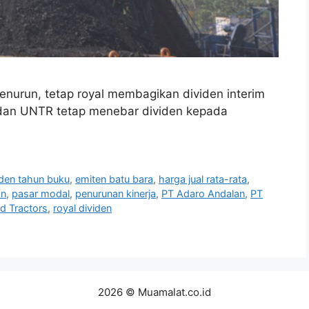
enurun, tetap royal membagikan dividen interim
 dan UNTR tetap menebar dividen kepada
iden tahun buku
,
emiten batu bara
,
harga jual rata-rata
,
an
,
pasar modal
,
penurunan kinerja
,
PT Adaro Andalan
,
PT
d Tractors
,
royal dividen
2026 © Muamalat.co.id