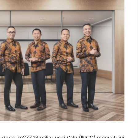
dana Rp277,13 miliar usai Vale (INCO) menyetujui