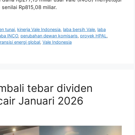
senilai Rp815,08 miliar.
en tunai
,
kinerja Vale Indonesia
,
laba bersih Vale
,
laba
aba INCO
,
perubahan dewan komisaris
,
proyek HPAL
,
transisi energi global
,
Vale Indonesia
mbali tebar dividen
cair Januari 2026