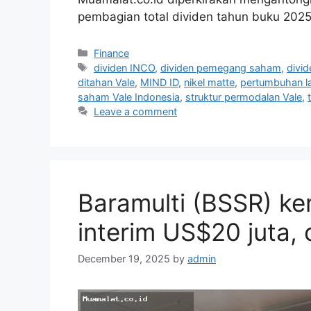
pembagian total dividen tahun buku 2025 
Categories
Finance
Tags
dividen INCO
,
dividen pemegang saham
,
divid
ditahan Vale
,
MIND ID
,
nikel matte
,
pertumbuhan l
saham Vale Indonesia
,
struktur permodalan Vale
,
Leave a comment
Baramulti (BSSR) ke
interim US$20 juta, 
December 19, 2025
by
admin