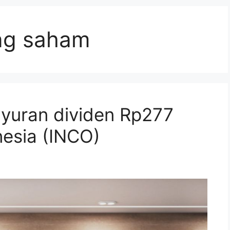
ng saham
uyuran dividen Rp277
onesia (INCO)