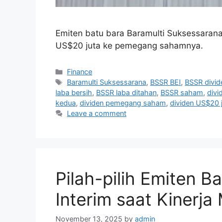
Emiten batu bara Baramulti Suksessarana
US$20 juta ke pemegang sahamnya.
Categories
Finance
Tags
Baramulti Suksessarana
,
BSSR BEI
,
BSSR divid
laba bersih
,
BSSR laba ditahan
,
BSSR saham
,
divi
kedua
,
dividen pemegang saham
,
dividen US$20 
Leave a comment
Pilah-pilih Emiten B
Interim saat Kinerj
November 13, 2025
by
admin