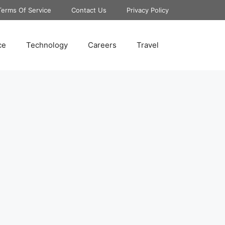
Terms Of Service
Contact Us
Privacy Policy
ce
Technology
Careers
Travel