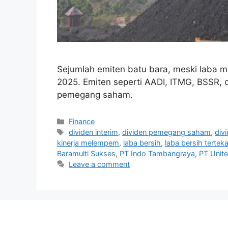
Sejumlah emiten batu bara, meski laba m
2025. Emiten seperti AADI, ITMG, BSSR,
pemegang saham.
Categories
Finance
Tags
dividen interim
,
dividen pemegang saham
,
div
kinerja melempem
,
laba bersih
,
laba bersih tertek
Baramulti Sukses
,
PT Indo Tambangraya
,
PT Unite
Leave a comment