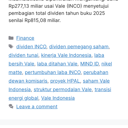
Rp277,13 miliar usai Vale (INCO) menyetujui
pembagian total dividen tahun buku 2025
senilai Rp815,08 miliar.
Categories
Finance
Tags
dividen INCO
,
dividen pemegang saham
,
dividen tunai
,
kinerja Vale Indonesia
,
laba
bersih Vale
,
laba ditahan Vale
,
MIND ID
,
nikel
matte
,
pertumbuhan laba INCO
,
perubahan
dewan komisaris
,
proyek HPAL
,
saham Vale
Indonesia
,
struktur permodalan Vale
,
transisi
energi global
,
Vale Indonesia
Leave a comment