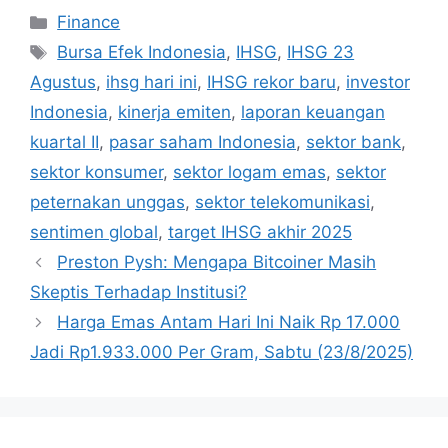
Categories
Finance
Tags
Bursa Efek Indonesia
,
IHSG
,
IHSG 23
Agustus
,
ihsg hari ini
,
IHSG rekor baru
,
investor
Indonesia
,
kinerja emiten
,
laporan keuangan
kuartal II
,
pasar saham Indonesia
,
sektor bank
,
sektor konsumer
,
sektor logam emas
,
sektor
peternakan unggas
,
sektor telekomunikasi
,
sentimen global
,
target IHSG akhir 2025
Preston Pysh: Mengapa Bitcoiner Masih
Skeptis Terhadap Institusi?
Harga Emas Antam Hari Ini Naik Rp 17.000
Jadi Rp1.933.000 Per Gram, Sabtu (23/8/2025)