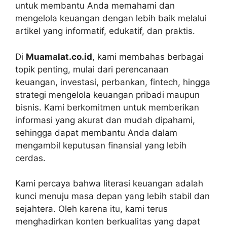
untuk membantu Anda memahami dan
mengelola keuangan dengan lebih baik melalui
artikel yang informatif, edukatif, dan praktis.
Di
Muamalat.co.id
, kami membahas berbagai
topik penting, mulai dari perencanaan
keuangan, investasi, perbankan, fintech, hingga
strategi mengelola keuangan pribadi maupun
bisnis. Kami berkomitmen untuk memberikan
informasi yang akurat dan mudah dipahami,
sehingga dapat membantu Anda dalam
mengambil keputusan finansial yang lebih
cerdas.
Kami percaya bahwa literasi keuangan adalah
kunci menuju masa depan yang lebih stabil dan
sejahtera. Oleh karena itu, kami terus
menghadirkan konten berkualitas yang dapat