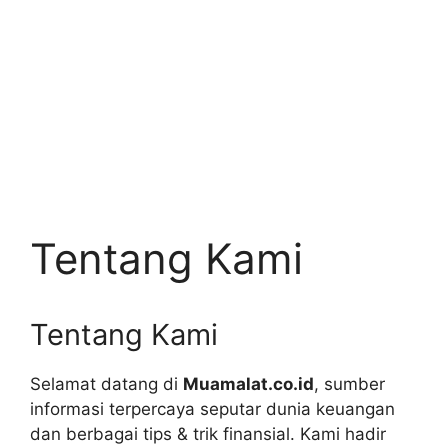
Tentang Kami
Tentang Kami
Selamat datang di
Muamalat.co.id
, sumber
informasi terpercaya seputar dunia keuangan
dan berbagai tips & trik finansial. Kami hadir