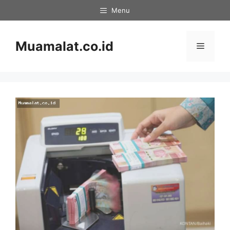
Skip
Menu
to
content
Muamalat.co.id
Menu