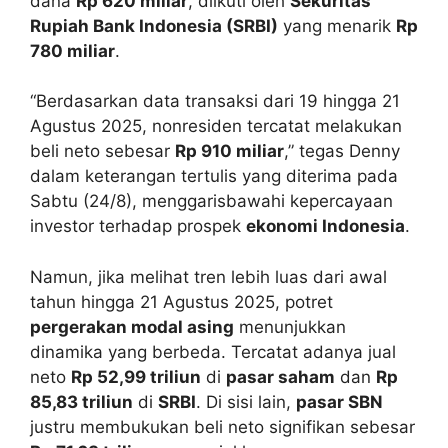
dana
Rp 620 miliar
, diikuti oleh
Sekuritas
Rupiah Bank Indonesia (SRBI)
yang menarik
Rp
780 miliar
.
“Berdasarkan data transaksi dari 19 hingga 21
Agustus 2025, nonresiden tercatat melakukan
beli neto sebesar
Rp 910 miliar
,” tegas Denny
dalam keterangan tertulis yang diterima pada
Sabtu (24/8), menggarisbawahi kepercayaan
investor terhadap prospek
ekonomi Indonesia
.
Namun, jika melihat tren lebih luas dari awal
tahun hingga 21 Agustus 2025, potret
pergerakan modal asing
menunjukkan
dinamika yang berbeda. Tercatat adanya jual
neto
Rp 52,99 triliun
di
pasar saham
dan
Rp
85,83 triliun
di
SRBI
. Di sisi lain,
pasar SBN
justru membukukan beli neto signifikan sebesar