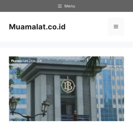
Skip
Menu
to
content
Muamalat.co.id
Menu