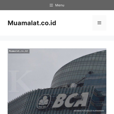
Skip
Menu
to
content
Muamalat.co.id
Menu