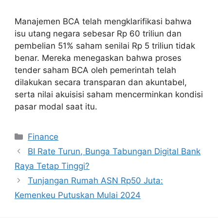
Manajemen BCA telah mengklarifikasi bahwa
isu utang negara sebesar Rp 60 triliun dan
pembelian 51% saham senilai Rp 5 triliun tidak
benar. Mereka menegaskan bahwa proses
tender saham BCA oleh pemerintah telah
dilakukan secara transparan dan akuntabel,
serta nilai akuisisi saham mencerminkan kondisi
pasar modal saat itu.
Categories
Finance
BI Rate Turun, Bunga Tabungan Digital Bank
Raya Tetap Tinggi?
Tunjangan Rumah ASN Rp50 Juta:
Kemenkeu Putuskan Mulai 2024