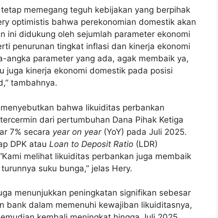
I tetap memegang teguh kebijakan yang berpihak
ry optimistis bahwa perekonomian domestik akan
an ini didukung oleh sejumlah parameter ekonomi
i penurunan tingkat inflasi dan kinerja ekonomi
gka-angka parameter yang ada, agak membaik ya,
u juga kinerja ekonomi domestik pada posisi
id,” tambahnya.
y menyebutkan bahwa likuiditas perbankan
 tercermin dari pertumbuhan Dana Pihak Ketiga
ar 7% secara
year on year
(YoY) pada Juli 2025.
adap DPK atau
Loan to Deposit Ratio
(LDR)
Kami melihat likuiditas perbankan juga membaik
turunnya suku bunga,” jelas Hery.
K juga menunjukkan peningkatan signifikan sebesar
an bank dalam memenuhi kewajiban likuiditasnya,
emudian kembali meningkat hingga Juli 2025.