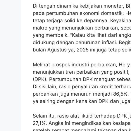
Di tengah dinamika kebijakan moneter, B
pada pertumbuhan ekonomi domestik. He
tetap terjaga solid ke depannya. Keyakin
makro yang menunjukkan perbaikan, sepert
yang membaik. “Kalau kita lihat dari an
didukung dengan penurunan inflasi. Begit
bulan Agustus ya, 2025 ini juga tetap sol
Melihat prospek industri perbankan, Her
menunjukkan tren perbaikan yang positif,
(DPK). Pertumbuhan DPK menguat sebes
Di sisi lain, rasio penyaluran kredit terh
perbankan juga menurun menjadi 86,5%. “
ya seiring dengan kenaikan DPK dan juga 
Selain itu, rasio alat likuid terhadap DP
27,1%. Angka ini mengindikasikan kesiap
setelah sempat mengalami tekanan dan k