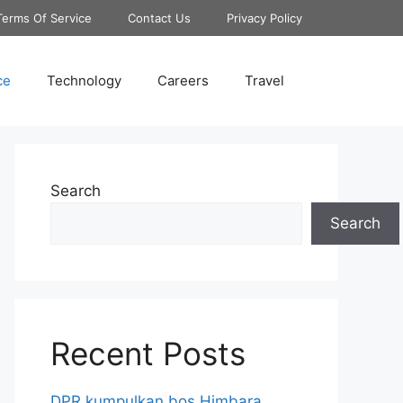
Terms Of Service
Contact Us
Privacy Policy
ce
Technology
Careers
Travel
Search
Search
Recent Posts
DPR kumpulkan bos Himbara