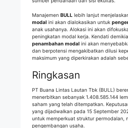
sumber pendanaan dari sisi ekuitas.
Manajemen
BULL
lebih lanjut menjelask
modal
ini akan dialokasikan untuk
penge
anak usahanya. Alokasi ini akan difoku
peningkatan modal kerja. Kendati demiki
penambahan modal
ini akan menyebabk
dan berpotensi mengakibatkan dilusi ke
maksimum yang diperkirakan adalah seb
Ringkasan
PT Buana Lintas Lautan Tbk (BULL) ber
menerbitkan sebanyak 1.408.585.144 lemb
saham yang telah ditempatkan. Keputusa
yang dijadwalkan pada 15 September 2025.
untuk memperkuat struktur permodalan, 
pengembangan usaha.