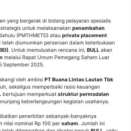
en yang bergerak di bidang pelayaran spesialis
strategis untuk melaksanakan
penambahan
h dahulu (PMTHMETD) atau
private placement
ni telah diumumkan perseroan dalam keterbukaan
BEI)
. Untuk memuluskan rencana ini,
BULL
akan
m
melalui Rapat Umum Pemegang Saham Luar
15 September 2025.
lakangi oleh ambisi
PT Buana Lintas Lautan Tbk
h, sekaligus memperbaiki rasio keuangan
L
bertujuan memperkuat
struktur permodalan
enunjang keberlangsungan kegiatan usahanya.
libatkan penerbitan sebanyak-banyaknya
 nilai nominal Rp 100 per
saham
. Jumlah ini
 telah ditempatkan dan disetor penuh
BULL
, yaitu