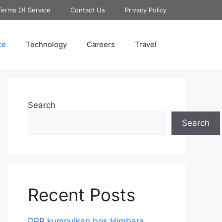
Terms Of Service
Contact Us
Privacy Policy
ce
Technology
Careers
Travel
Search
Search
Recent Posts
DPR kumpulkan bos Himbara