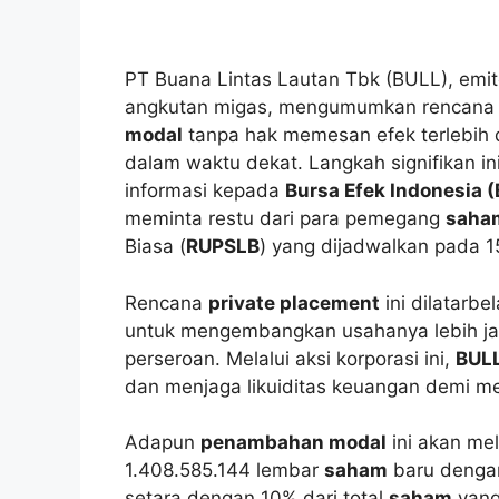
PT Buana Lintas Lautan Tbk (BULL), emit
angkutan migas, mengumumkan rencana 
modal
tanpa hak memesan efek terlebi
dalam waktu dekat. Langkah signifikan i
informasi kepada
Bursa Efek Indonesia (
meminta restu dari para pemegang
saha
Biasa (
RUPSLB
) yang dijadwalkan pada 
Rencana
private placement
ini dilatarbe
untuk mengembangkan usahanya lebih jau
perseroan. Melalui aksi korporasi ini,
BUL
dan menjaga likuiditas keuangan demi m
Adapun
penambahan modal
ini akan me
1.408.585.144 lembar
saham
baru dengan
setara dengan 10% dari total
saham
yang