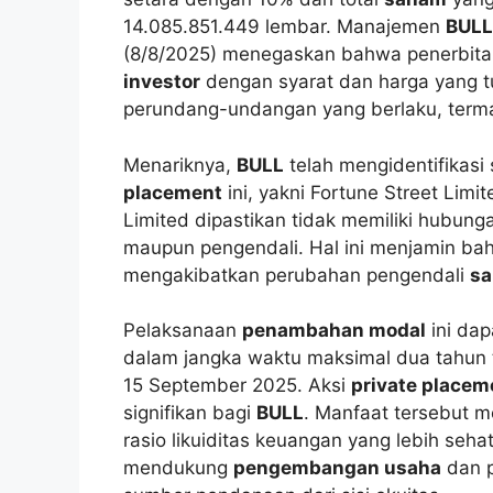
14.085.851.449 lembar. Manajemen
BULL
(8/8/2025) menegaskan bahwa penerbit
investor
dengan syarat dan harga yang t
perundang-undangan yang berlaku, termas
Menariknya,
BULL
telah mengidentifikasi
placement
ini, yakni Fortune Street Limi
Limited dipastikan tidak memiliki hubun
maupun pengendali. Hal ini menjamin ba
mengakibatkan perubahan pengendali
s
Pelaksanaan
penambahan modal
ini dap
dalam jangka waktu maksimal dua tahun t
15 September 2025. Aksi
private placem
signifikan bagi
BULL
. Manfaat tersebut m
rasio likuiditas keuangan yang lebih seh
mendukung
pengembangan usaha
dan p