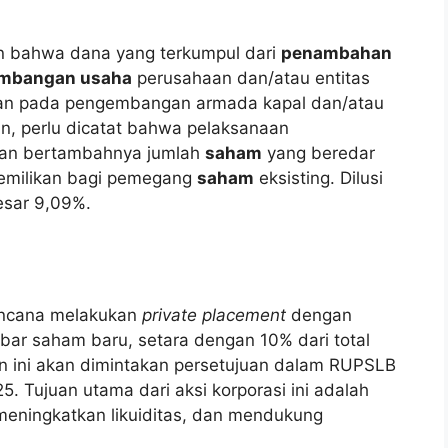
an bahwa dana yang terkumpul dari
penambahan
mbangan usaha
perusahaan dan/atau entitas
skan pada pengembangan armada kapal dan/atau
an, perlu dicatat bahwa pelaksanaan
an bertambahnya jumlah
saham
yang beredar
pemilikan bagi pemegang
saham
eksisting. Dilusi
esar 9,09%.
encana melakukan
private placement
dengan
ar saham baru, setara dengan 10% dari total
n ini akan dimintakan persetujuan dalam RUPSLB
 Tujuan utama dari aksi korporasi ini adalah
meningkatkan likuiditas, dan mendukung