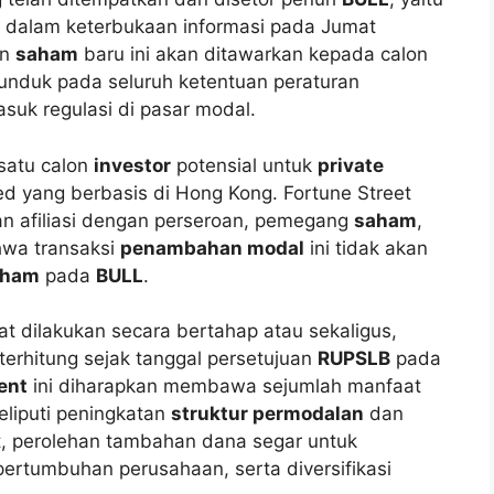
dalam keterbukaan informasi pada Jumat
an
saham
baru ini akan ditawarkan kepada calon
unduk pada seluruh ketentuan peraturan
uk regulasi di pasar modal.
 satu calon
investor
potensial untuk
private
ted yang berbasis di Hong Kong. Fortune Street
gan afiliasi dengan perseroan, pemegang
saham
,
hwa transaksi
penambahan modal
ini tidak akan
aham
pada
BULL
.
at dilakukan secara bertahap atau sekaligus,
erhitung sejak tanggal persetujuan
RUPSLB
pada
ent
ini diharapkan membawa sejumlah manfaat
eliputi peningkatan
struktur permodalan
dan
at, perolehan tambahan dana segar untuk
ertumbuhan perusahaan, serta diversifikasi