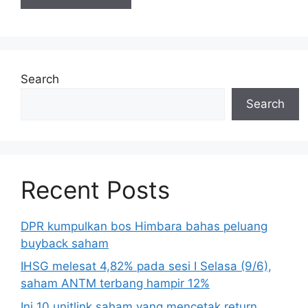
Search
Search
Recent Posts
DPR kumpulkan bos Himbara bahas peluang
buyback saham
IHSG melesat 4,82% pada sesi I Selasa (9/6),
saham ANTM terbang hampir 12%
Ini 10 unitlink saham yang mencetak return