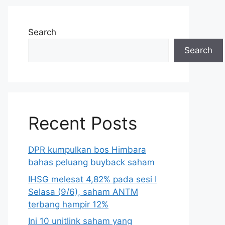
Search
Search
Recent Posts
DPR kumpulkan bos Himbara
bahas peluang buyback saham
IHSG melesat 4,82% pada sesi I
Selasa (9/6), saham ANTM
terbang hampir 12%
Ini 10 unitlink saham yang