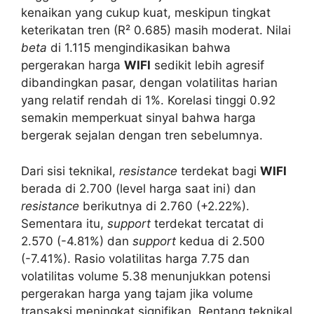
kenaikan yang cukup kuat, meskipun tingkat
keterikatan tren (R² 0.685) masih moderat. Nilai
beta
di 1.115 mengindikasikan bahwa
pergerakan harga
WIFI
sedikit lebih agresif
dibandingkan pasar, dengan volatilitas harian
yang relatif rendah di 1%. Korelasi tinggi 0.92
semakin memperkuat sinyal bahwa harga
bergerak sejalan dengan tren sebelumnya.
Dari sisi teknikal,
resistance
terdekat bagi
WIFI
berada di 2.700 (level harga saat ini) dan
resistance
berikutnya di 2.760 (+2.22%).
Sementara itu,
support
terdekat tercatat di
2.570 (-4.81%) dan
support
kedua di 2.500
(-7.41%). Rasio volatilitas harga 7.75 dan
volatilitas volume 5.38 menunjukkan potensi
pergerakan harga yang tajam jika volume
transaksi meningkat signifikan. Rentang teknikal