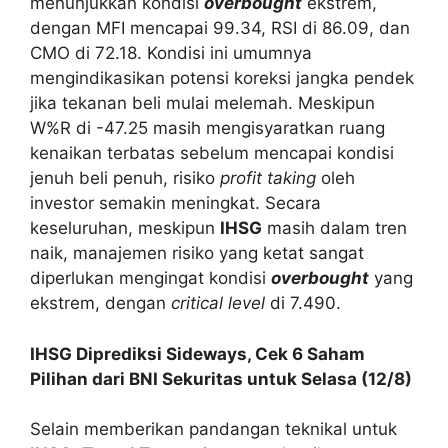
menunjukkan kondisi
overbought
ekstrem,
dengan MFI mencapai 99.34, RSI di 86.09, dan
CMO di 72.18. Kondisi ini umumnya
mengindikasikan potensi koreksi jangka pendek
jika tekanan beli mulai melemah. Meskipun
W%R di -47.25 masih mengisyaratkan ruang
kenaikan terbatas sebelum mencapai kondisi
jenuh beli penuh, risiko
profit taking
oleh
investor semakin meningkat. Secara
keseluruhan, meskipun
IHSG
masih dalam tren
naik, manajemen risiko yang ketat sangat
diperlukan mengingat kondisi
overbought
yang
ekstrem, dengan
critical level
di 7.490.
IHSG Diprediksi Sideways, Cek 6 Saham
Pilihan dari BNI Sekuritas untuk Selasa (12/8)
Selain memberikan pandangan teknikal untuk