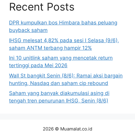
Recent Posts
DPR kumpulkan bos Himbara bahas peluang
buyback saham
IHSG melesat 4,82% pada sesi I Selasa (9/6),
saham ANTM terbang hampir 12%
Ini 10 unitlink saham yang mencetak return
tertinggi pada Mei 2026
Wall St bangkit Senin (8/6): Ramai aksi bargain
hunting, Nasdaq dan saham cip rebound
Saham yang banyak diakumulasi asing di
tengah tren penurunan IHSG, Senin (8/6)
2026 © Muamalat.co.id