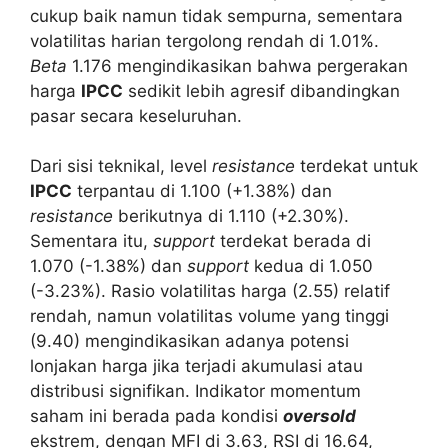
cukup baik namun tidak sempurna, sementara
volatilitas harian tergolong rendah di 1.01%.
Beta
1.176 mengindikasikan bahwa pergerakan
harga
IPCC
sedikit lebih agresif dibandingkan
pasar secara keseluruhan.
Dari sisi teknikal, level
resistance
terdekat untuk
IPCC
terpantau di 1.100 (+1.38%) dan
resistance
berikutnya di 1.110 (+2.30%).
Sementara itu,
support
terdekat berada di
1.070 (-1.38%) dan
support
kedua di 1.050
(-3.23%). Rasio volatilitas harga (2.55) relatif
rendah, namun volatilitas volume yang tinggi
(9.40) mengindikasikan adanya potensi
lonjakan harga jika terjadi akumulasi atau
distribusi signifikan. Indikator momentum
saham ini berada pada kondisi
oversold
ekstrem, dengan MFI di 3.63, RSI di 16.64,