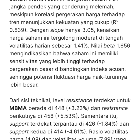
jangka pendek yang cenderung melemah,
meskipun korelasi pergerakan harga terhadap
tren menunjukkan kekuatan yang cukup (R²
0.839). Dengan
slope
hanya 3.05, kenaikan
harga saham ini tergolong moderat di tengah
volatilitas harian sebesar 1.41%. Nilai
beta
1.656
mengindikasikan bahwa saham ini memiliki
sensitivitas yang lebih tinggi terhadap
pergerakan pasar dibandingkan indeks acuan,
sehingga potensi fluktuasi harga naik-turunnya
lebih besar.
Dari sisi teknikal, level
resistance
terdekat untuk
MBMA
berada di 448 (+3.23%) dan
resistance
berikutnya di 458 (+5.53%). Sementara itu,
support
terdekat terpantau di 426 (-1.84%) dan
support
kedua di 414 (-4.61%). Rasio volatilitas
harga (4.08) dan volatilitas volume (7.89) yang