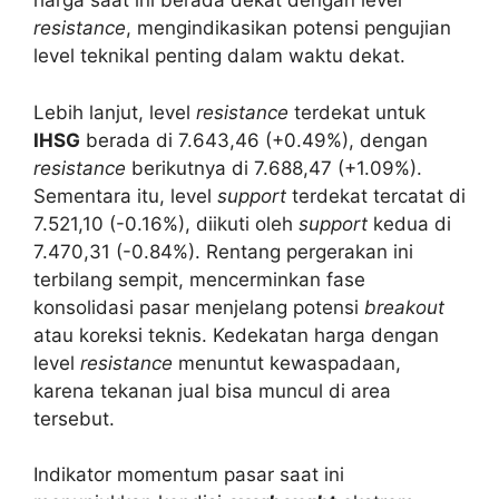
harga saat ini berada dekat dengan level
resistance
, mengindikasikan potensi pengujian
level teknikal penting dalam waktu dekat.
Lebih lanjut, level
resistance
terdekat untuk
IHSG
berada di 7.643,46 (+0.49%), dengan
resistance
berikutnya di 7.688,47 (+1.09%).
Sementara itu, level
support
terdekat tercatat di
7.521,10 (-0.16%), diikuti oleh
support
kedua di
7.470,31 (-0.84%). Rentang pergerakan ini
terbilang sempit, mencerminkan fase
konsolidasi pasar menjelang potensi
breakout
atau koreksi teknis. Kedekatan harga dengan
level
resistance
menuntut kewaspadaan,
karena tekanan jual bisa muncul di area
tersebut.
Indikator momentum pasar saat ini