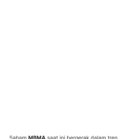
Saham
MBMA
saat ini bergerak dalam tren