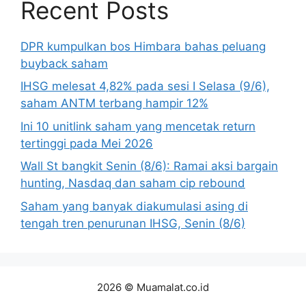
Recent Posts
DPR kumpulkan bos Himbara bahas peluang
buyback saham
IHSG melesat 4,82% pada sesi I Selasa (9/6),
saham ANTM terbang hampir 12%
Ini 10 unitlink saham yang mencetak return
tertinggi pada Mei 2026
Wall St bangkit Senin (8/6): Ramai aksi bargain
hunting, Nasdaq dan saham cip rebound
Saham yang banyak diakumulasi asing di
tengah tren penurunan IHSG, Senin (8/6)
2026 © Muamalat.co.id