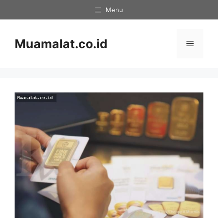
Skip
Menu
to
content
Muamalat.co.id
Menu