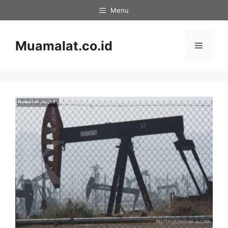
Skip
Menu
to
content
Muamalat.co.id
Menu