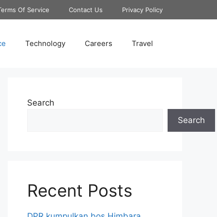
Terms Of Service
Contact Us
Privacy Policy
ce
Technology
Careers
Travel
Search
Search
Recent Posts
DPR kumpulkan bos Himbara