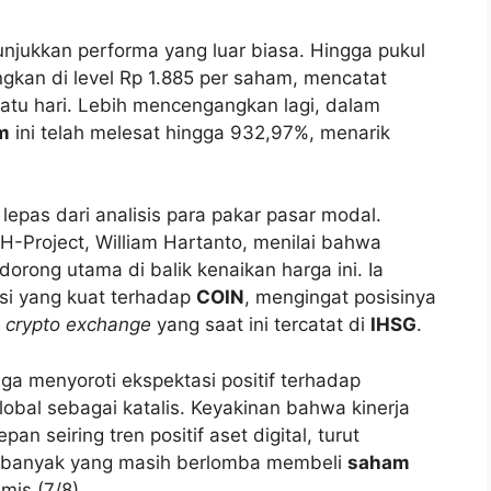
jukkan performa yang luar biasa. Hingga pukul
gkan di level Rp 1.885 per saham, mencatat
atu hari. Lebih mencengangkan lagi, dalam
m
ini telah melesat hingga 932,97%, menarik
k lepas dari analisis para pakar pasar modal.
H-Project, William Hartanto, menilai bahwa
orong utama di balik kenaikan harga ini. Ia
asi yang kuat terhadap
COIN
, mengingat posisinya
n
crypto exchange
yang saat ini tercatat di
IHSG
.
juga menyoroti ekspektasi positif terhadap
obal sebagai katalis. Keyakinan bahwa kinerja
n seiring tren positif aset digital, turut
ih banyak yang masih berlomba membeli
saham
mis (7/8).