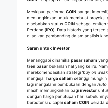
Meskipun performa
COIN
sangat impresi
memungkinkan untuk membuat proyeksi akur
disebabkan status
COIN
sebagai emiten
Perdana (
IPO
). Data historis yang terse
dijadikan pembanding dalam analisis kine
Saran untuk Investor
Menanggapi dinamika
pasar saham
yang 
tren pasar
bukanlah hal yang keliru. Na
merekomendasikan strategi ‘
buy on weak
mengejar
harga saham
setinggi mungkin 
lagi mengalami pembukaan dengan
Auto 
masih memungkinkan bagi
investor
untu
dengan harga penutupan hari sebelumnya.
berpotensi dicapai
saham COIN
berada di