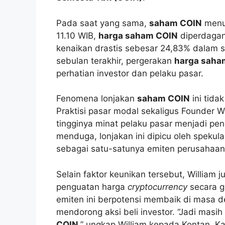
Pada saat yang sama,
saham COIN
menun
11.10 WIB,
harga saham COIN
diperdagan
kenaikan drastis sebesar 24,83% dalam s
sebulan terakhir, pergerakan
harga saha
perhatian investor dan pelaku pasar.
Fenomena lonjakan
saham COIN
ini tida
Praktisi pasar modal sekaligus Founder W
tingginya minat pelaku pasar menjadi pend
menduga, lonjakan ini dipicu oleh spekul
sebagai satu-satunya emiten perusahaa
Selain faktor keunikan tersebut, William 
penguatan harga
cryptocurrency
secara gl
emiten ini berpotensi membaik di masa depa
mendorong aksi beli investor. “Jadi mas
COIN
,” ungkap William kepada Kontan, Ka