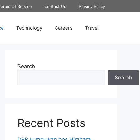
Terms Of Service
Contact Us
Privacy Policy
ce
Technology
Careers
Travel
Search
Search
Recent Posts
DPR kumpulkan bos Himbara