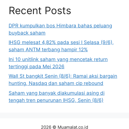
Recent Posts
DPR kumpulkan bos Himbara bahas peluang
buyback saham
IHSG melesat 4,82% pada sesi I Selasa (9/6),
saham ANTM terbang hampir 12%
Ini 10 unitlink saham yang mencetak return
tertinggi pada Mei 2026
Wall St bangkit Senin (8/6): Ramai aksi bargain
hunting, Nasdaq dan saham cip rebound
Saham yang banyak diakumulasi asing di
tengah tren penurunan IHSG, Senin (8/6)
2026 © Muamalat.co.id