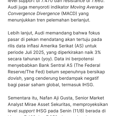
level
support
di 7.470 dan
resistance
di 7.660.
Audi juga menyoroti indikator
Moving Average
Convergence Divergence
(MACD) yang
menunjukkan tren pelemahan berlanjut.
Lebih lanjut, Audi memandang bahwa fokus
pasar di pekan mendatang akan tertuju pada
rilis data inflasi Amerika Serikat (AS) untuk
periode Juli 2025, yang diperkirakan naik 3%
secara tahunan (yoy). Data ini berpotensi
menyebabkan Bank Sentral AS (The Federal
Reserve/The Fed) belum sepenuhnya bersikap
dovish
, yang cenderung berdampak negatif
bagi pasar saham global, termasuk IHSG.
Sementara itu, Nafan Aji Gusta, Senior Market
Analyst Mirae Asset Sekuritas, memproyeksikan
level
support
IHSG pada Senin (11/8) berada di