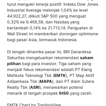
turut mengukir kinerja positif. Indeks Dow Jones
Industrial Average melonjak 1,04% ke level
44.922,27, diikuti S&P 500 yang menguat
0,32% ke 6.466,58, dan Nasdaq yang
bertambah 0,14% ke 21.713,14. Penguatan di
Wall Street ini memberikan dorongan optimisme
bagi pasar Asia, termasuk Indonesia.
Di tengah dinamika pasar ini, BRI Danareksa
Sekuritas mengeluarkan rekomendasi
saham
pilihan
bagi para investor. Tiga saham yang
menjadi fokus rekomendasi adalah PT Elang
Mahkota Teknologi Tbk (
EMTK
), PT Map Aktif
Adiperkasa Tbk (
MAPA
), dan PT Alam Sutera
Realty Tbk (
ASRI
), menawarkan potensi
menarik di tengah prospek
IHSG
yang cerah.
EMTK Chart by TradingView