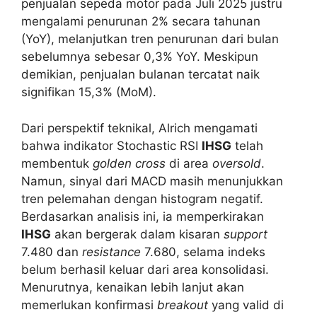
penjualan sepeda motor pada Juli 2025 justru
mengalami penurunan 2% secara tahunan
(YoY), melanjutkan tren penurunan dari bulan
sebelumnya sebesar 0,3% YoY. Meskipun
demikian, penjualan bulanan tercatat naik
signifikan 15,3% (MoM).
Dari perspektif teknikal, Alrich mengamati
bahwa indikator Stochastic RSI
IHSG
telah
membentuk
golden cross
di area
oversold
.
Namun, sinyal dari MACD masih menunjukkan
tren pelemahan dengan histogram negatif.
Berdasarkan analisis ini, ia memperkirakan
IHSG
akan bergerak dalam kisaran
support
7.480 dan
resistance
7.680, selama indeks
belum berhasil keluar dari area konsolidasi.
Menurutnya, kenaikan lebih lanjut akan
memerlukan konfirmasi
breakout
yang valid di