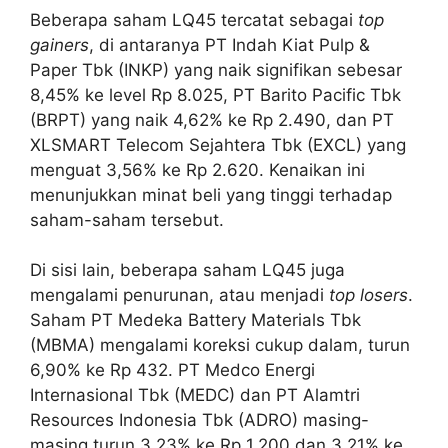
Beberapa saham LQ45 tercatat sebagai
top
gainers
, di antaranya PT Indah Kiat Pulp &
Paper Tbk (INKP) yang naik signifikan sebesar
8,45% ke level Rp 8.025, PT Barito Pacific Tbk
(BRPT) yang naik 4,62% ke Rp 2.490, dan PT
XLSMART Telecom Sejahtera Tbk (EXCL) yang
menguat 3,56% ke Rp 2.620. Kenaikan ini
menunjukkan minat beli yang tinggi terhadap
saham-saham tersebut.
Di sisi lain, beberapa saham LQ45 juga
mengalami penurunan, atau menjadi
top losers
.
Saham PT Medeka Battery Materials Tbk
(MBMA) mengalami koreksi cukup dalam, turun
6,90% ke Rp 432. PT Medco Energi
Internasional Tbk (MEDC) dan PT Alamtri
Resources Indonesia Tbk (ADRO) masing-
masing turun 3,23% ke Rp 1.200 dan 3,21% ke