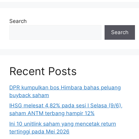
Search
Search
Recent Posts
DPR kumpulkan bos Himbara bahas peluang
buyback saham
IHSG melesat 4,82% pada sesi I Selasa (9/6),
saham ANTM terbang hampir 12%
Ini 10 unitlink saham yang mencetak return
tertinggi pada Mei 2026