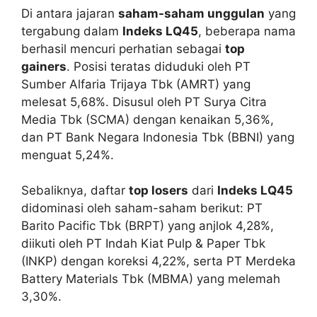
Di antara jajaran
saham-saham unggulan
yang
tergabung dalam
Indeks LQ45
, beberapa nama
berhasil mencuri perhatian sebagai
top
gainers
. Posisi teratas diduduki oleh PT
Sumber Alfaria Trijaya Tbk (AMRT) yang
melesat 5,68%. Disusul oleh PT Surya Citra
Media Tbk (SCMA) dengan kenaikan 5,36%,
dan PT Bank Negara Indonesia Tbk (BBNI) yang
menguat 5,24%.
Sebaliknya, daftar
top losers
dari
Indeks LQ45
didominasi oleh saham-saham berikut: PT
Barito Pacific Tbk (BRPT) yang anjlok 4,28%,
diikuti oleh PT Indah Kiat Pulp & Paper Tbk
(INKP) dengan koreksi 4,22%, serta PT Merdeka
Battery Materials Tbk (MBMA) yang melemah
3,30%.