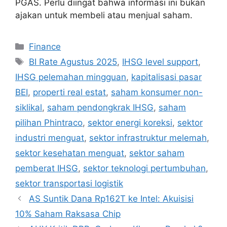
PGAS. Perlu diingat bahwa informasi ini bukan
ajakan untuk membeli atau menjual saham.
Categories
Finance
Tags
BI Rate Agustus 2025
,
IHSG level support
,
IHSG pelemahan mingguan
,
kapitalisasi pasar
BEI
,
properti real estat
,
saham konsumer non-
siklikal
,
saham pendongkrak IHSG
,
saham
pilihan Phintraco
,
sektor energi koreksi
,
sektor
industri menguat
,
sektor infrastruktur melemah
,
sektor kesehatan menguat
,
sektor saham
pemberat IHSG
,
sektor teknologi pertumbuhan
,
sektor transportasi logistik
AS Suntik Dana Rp162T ke Intel: Akuisisi
10% Saham Raksasa Chip