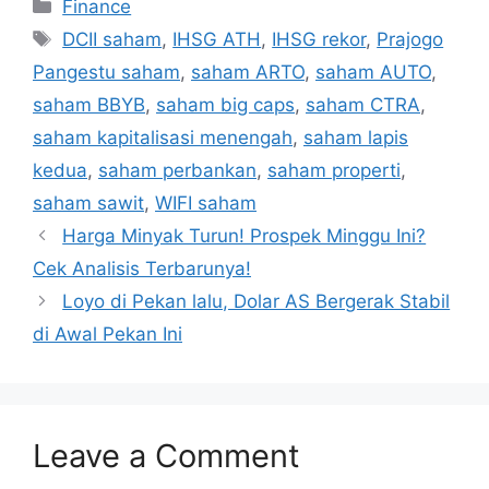
Categories
Finance
Tags
DCII saham
,
IHSG ATH
,
IHSG rekor
,
Prajogo
Pangestu saham
,
saham ARTO
,
saham AUTO
,
saham BBYB
,
saham big caps
,
saham CTRA
,
saham kapitalisasi menengah
,
saham lapis
kedua
,
saham perbankan
,
saham properti
,
saham sawit
,
WIFI saham
Harga Minyak Turun! Prospek Minggu Ini?
Cek Analisis Terbarunya!
Loyo di Pekan lalu, Dolar AS Bergerak Stabil
di Awal Pekan Ini
Leave a Comment