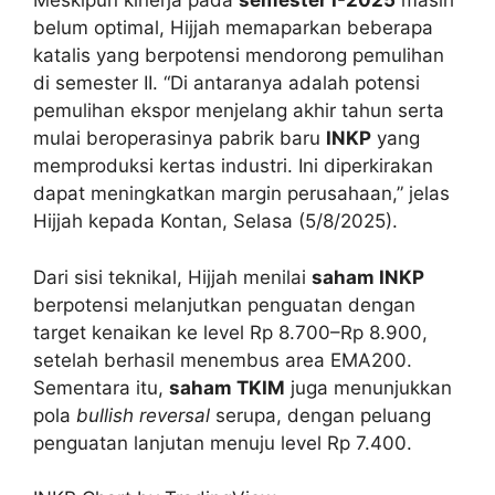
Meskipun kinerja pada
semester I-2025
masih
belum optimal, Hijjah memaparkan beberapa
katalis yang berpotensi mendorong pemulihan
di semester II. “Di antaranya adalah potensi
pemulihan ekspor menjelang akhir tahun serta
mulai beroperasinya pabrik baru
INKP
yang
memproduksi kertas industri. Ini diperkirakan
dapat meningkatkan margin perusahaan,” jelas
Hijjah kepada Kontan, Selasa (5/8/2025).
Dari sisi teknikal, Hijjah menilai
saham INKP
berpotensi melanjutkan penguatan dengan
target kenaikan ke level Rp 8.700–Rp 8.900,
setelah berhasil menembus area EMA200.
Sementara itu,
saham TKIM
juga menunjukkan
pola
bullish reversal
serupa, dengan peluang
penguatan lanjutan menuju level Rp 7.400.