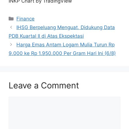
INKP Chart by TradingView
Categories
Finance
IHSG Berpeluang Menguat, Didukung Data
PDB Kuartal II di Atas Ekspektasi
Harga Emas Antam Logam Mulia Turun Rp
9.000 ke Rp 1.950.000 Per Gram Hari Ini (6/8)
Leave a Comment
Comment