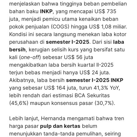
menjelaskan bahwa tingginya beban pembelian
bahan baku
INKP
, yang mencapai US$ 735
juta, menjadi pemicu utama kenaikan beban
pokok penjualan (COGS) hingga US$ 1,08 miliar.
Kondisi ini secara langsung menekan laba kotor
perusahaan di
semester I-2025
. Dari sisi
laba
bersih
, kerugian selisih kurs yang bersifat satu
kali (
one-off
) sebesar US$ 56 juta
mengakibatkan laba bersih kuartal II-2025
terjun bebas menjadi hanya US$ 24 juta.
Akibatnya, laba bersih
semester I-2025 INKP
yang sebesar US$ 164 juta, turun 41,3% YoY,
lebih rendah dari estimasi BCA Sekuritas
(45,6%) maupun konsensus pasar (30,7%).
Lebih lanjut, Hernanda mengamati bahwa tren
harga pasar
pulp dan kertas
belum
menunjukkan tanda-tanda pemulihan, seiring