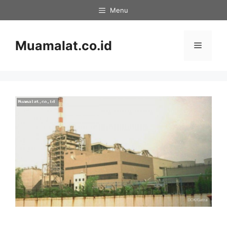
Skip
Menu
to
content
Muamalat.co.id
Menu