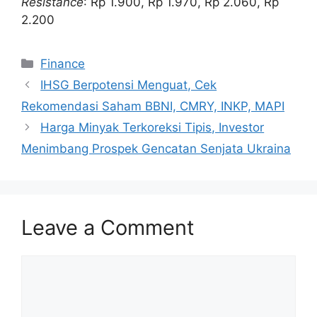
Resistance
: Rp 1.900, Rp 1.970, Rp 2.060, Rp
2.200
Categories
Finance
IHSG Berpotensi Menguat, Cek
Rekomendasi Saham BBNI, CMRY, INKP, MAPI
Harga Minyak Terkoreksi Tipis, Investor
Menimbang Prospek Gencatan Senjata Ukraina
Leave a Comment
Comment