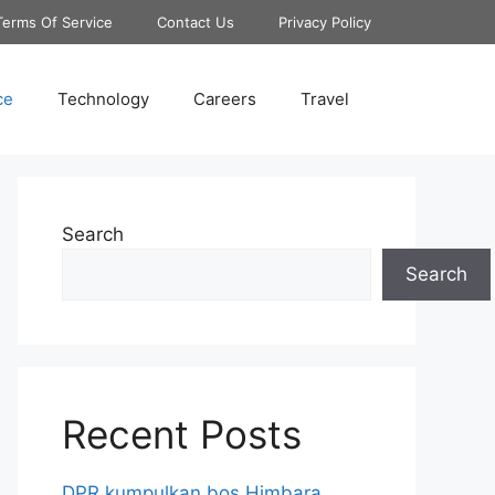
Terms Of Service
Contact Us
Privacy Policy
ce
Technology
Careers
Travel
Search
Search
Recent Posts
DPR kumpulkan bos Himbara