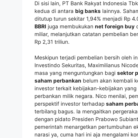
Di sisi lain, PT Bank Rakyat Indonesia T
kedua di antara
big banks
lainnya. Saha
ditutup turun sekitar 1,94% menjadi Rp
BBRI
juga membukukan
net foreign buy
d
miliar, melanjutkan catatan pembelian be
Rp 2,31 triliun.
Meskipun terjadi pembelian bersih oleh in
Investindo Sekuritas, Maximilianus Nico
masa yang menguntungkan bagi
sektor 
saham perbankan
belum akan kembali ke
investor terkait kebijakan-kebijakan ya
perbankan milik negara. Nico menilai, p
perspektif investor terhadap
saham perb
terbilang bagus. Ia mengaitkan pergerak
dengan pidato Presiden Prabowo Subianto
pemerintah menargetkan pertumbuhan eko
narasi ya, cuma hari ini aja mengalami ko