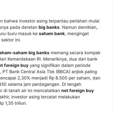
 bahwa investor asing terpantau perlahan mulai
usnya pada deretan
big banks
. Namun demikian,
rburu-buru masuk ke
saham bank
, mengingat
ektor ini.
aham-saham big banks
memang secara kompak
Hari Kemerdekaan RI. Menariknya, dua dari bank
et foreign buy
yang signifikan dalam periode
PT Bank Central Asia Tbk (BBCA) anjlok paling
encapai 2,30% menjadi Rp 8.500 per saham, dan
450 selama jam perdagangan. Di tengah
 di tanah air ini mencatatkan
net foreign buy
akhir, investor asing tercatat melakukan
 1,35 triliun.