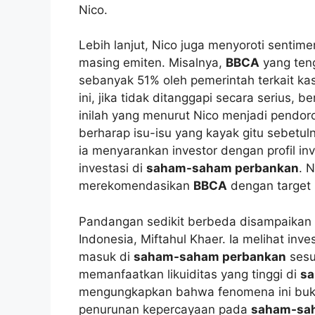
Nico.
Lebih lanjut, Nico juga menyoroti sentim
masing emiten. Misalnya,
BBCA
yang ten
sebanyak 51% oleh pemerintah terkait ka
ini, jika tidak ditanggapi secara serius, b
inilah yang menurut Nico menjadi pendor
berharap isu-isu yang kayak gitu sebetul
ia menyarankan investor dengan profil i
investasi di
saham-saham perbankan
. 
merekomendasikan
BBCA
dengan target 
Pandangan sedikit berbeda disampaikan 
Indonesia, Miftahul Khaer. Ia melihat inve
masuk di
saham-saham perbankan
sesua
memanfaatkan likuiditas yang tinggi di
sa
mengungkapkan bahwa fenomena ini bukan
penurunan kepercayaan pada
saham-sah