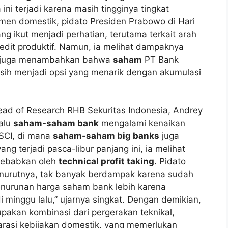
ni terjadi karena masih tingginya tingkat
imen domestik, pidato Presiden Prabowo di Hari
ikut menjadi perhatian, terutama terkait arah
kredit produktif. Namun, ia melihat dampaknya
hul juga menambahkan bahwa
saham
PT Bank
sih menjadi opsi yang menarik dengan akumulasi
ad of Research RHB Sekuritas Indonesia, Andrey
alu
saham-saham bank
mengalami kenaikan
MSCI, di mana
saham-saham big banks
juga
ng terjadi pasca-libur panjang ini, ia melihat
sebabkan oleh
technical profit taking
. Pidato
menurutnya, tak banyak berdampak karena sudah
penurunan harga saham bank lebih karena
 di minggu lalu,” ujarnya singkat. Dengan demikian,
upakan kombinasi dari pergerakan teknikal,
arasi kebijakan domestik, yang memerlukan