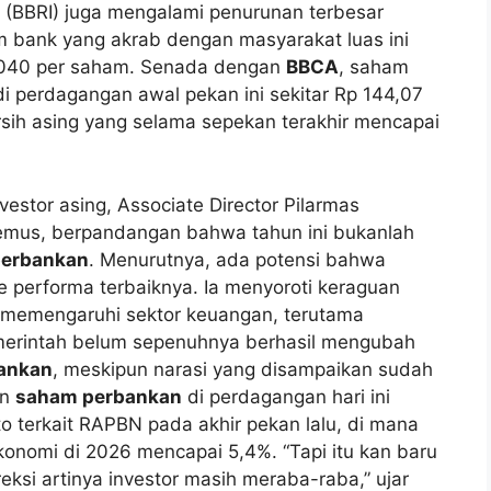
bk (BBRI) juga mengalami penurunan terbesar
m bank yang akrab dengan masyarakat luas ini
 4.040 per saham. Senada dengan
BBCA
, saham
i perdagangan awal pekan ini sekitar Rp 144,07
rsih asing yang selama sepekan terakhir mencapai
vestor asing, Associate Director Pilarmas
demus, berpandangan bahwa tahun ini bukanlah
perbankan
. Menurutnya, ada potensi bahwa
 performa terbaiknya. Ia menyoroti keraguan
ng memengaruhi sektor keuangan, terutama
emerintah belum sepenuhnya berhasil mengubah
ankan
, meskipun narasi yang disampaikan sudah
an
saham perbankan
di perdagangan hari ini
 terkait RAPBN pada akhir pekan lalu, di mana
nomi di 2026 mencapai 5,4%. “Tapi itu kan baru
reksi artinya investor masih meraba-raba,” ujar