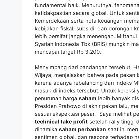
fundamental baik. Menurutnya, fenomena i
ketidakpastian secara global. Untuk sent
Kemerdekaan serta nota keuangan memang 
kebijakan fiskal, subsidi, dan dorongan 
lebih bersifat jangka menengah. Mifta
Syariah Indonesia Tbk (BRIS) mungkin ma
mencapai target Rp 3.200.
Menyimpang dari pandangan tersebut, He
Wijaya, menjelaskan bahwa pada pekan l
karena adanya rebalancing dari indeks 
masuk di indeks tersebut. Untuk koreksi ya
penurunan harga
saham
lebih banyak di
Presiden Prabowo di akhir pekan lalu, 
sesuai ekspektasi pasar. “Saya melihat 
technical take profit
setelah rally tinggi
dinamika
saham perbankan
saat ini mer
sentimen global, dan respons terhadap n