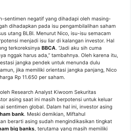
en-sentimen negatif yang dihadapi oleh masing-
gah dihadapkan pada isu pengambilalihan saham
sus utang BLBI. Menurut Nico, isu-isu semacam
erpotensi menjadi isu liar di kalangan investor. Hal
ong terkoreksinya
BBCA
. “Jadi aku sih cuma
nya nggak harus ada,” tambahnya. Oleh karena itu,
nvestasi jangka pendek untuk menunda dulu
Namun, jika memiliki orientasi jangka panjang, Nico
harga Rp 11.650 per saham.
oleh Research Analyst Kiwoom Sekuritas
stor asing saat ini masih berpotensi untuk keluar
i sentimen global. Dalam hal ini, investor asing
ham bank
. Meski demikian, Miftahul
 berarti asing sudah mengindikasikan tingkat
am big banks
, terutama yang masih memiliki