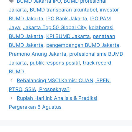
BUMD Jakarta IPO
,
BUMD profesional
Jakarta
,
BUMD transparan akuntabel
,
investor
BUMD Jakarta
,
IPO Bank Jakarta
,
IPO PAM
Jaya
,
Jakarta Top 50 Global City
,
kolaborasi
BUMD Jakarta
,
KPI BUMD Jakarta
,
penataan
BUMD Jakarta
,
pengembangan BUMD Jakarta
,
Pramono Anung Jakarta
,
profesionalisme BUMD
Jakarta
,
publik respons positif
,
track record
BUMD
Rebalancing MSCI Kamis: CUAN, BREN,
PTRO, SSIA, Prospeknya?
Rupiah Hari Ini: Analisis & Prediksi
Pergerakan 6 Agustus