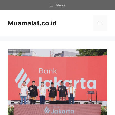
Skip
Menu
to
content
Muamalat.co.id
Menu