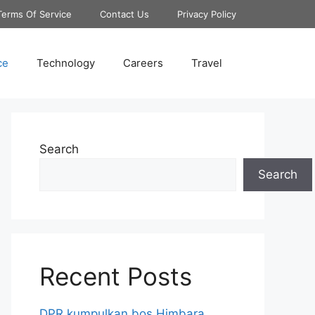
Terms Of Service
Contact Us
Privacy Policy
ce
Technology
Careers
Travel
Search
Search
Recent Posts
DPR kumpulkan bos Himbara