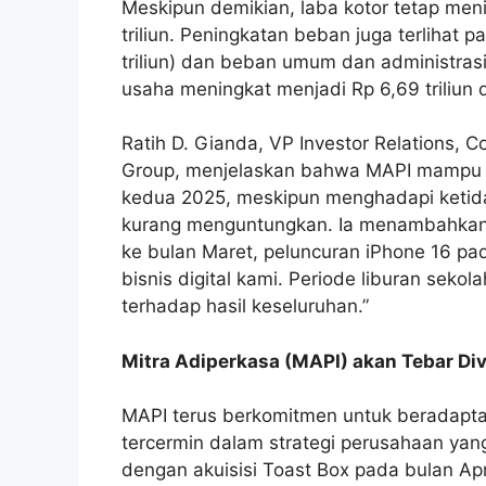
Meskipun demikian, laba kotor tetap menin
triliun. Peningkatan beban juga terlihat p
triliun) dan beban umum dan administrasi (
usaha meningkat menjadi Rp 6,69 triliun da
Ratih D. Gianda, VP Investor Relations, 
Group, menjelaskan bahwa MAPI mampu me
kedua 2025, meskipun menghadapi ketida
kurang menguntungkan. Ia menambahkan,
ke bulan Maret, peluncuran iPhone 16 p
bisnis digital kami. Periode liburan sekol
terhadap hasil keseluruhan.”
Mitra Adiperkasa (MAPI) akan Tebar Div
MAPI terus berkomitmen untuk beradaptas
tercermin dalam strategi perusahaan yang 
dengan akuisisi Toast Box pada bulan Apr