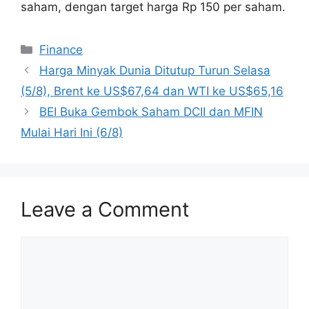
saham, dengan target harga Rp 150 per saham.
Categories
Finance
Harga Minyak Dunia Ditutup Turun Selasa
(5/8), Brent ke US$67,64 dan WTI ke US$65,16
BEI Buka Gembok Saham DCII dan MFIN
Mulai Hari Ini (6/8)
Leave a Comment
Comment