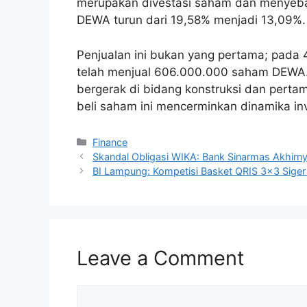
merupakan divestasi saham dan menyeba
DEWA turun dari 19,58% menjadi 13,09%.
Penjualan ini bukan yang pertama; pada 
telah menjual 606.000.000 saham DEWA.
bergerak di bidang konstruksi dan pertam
beli saham ini mencerminkan dinamika inv
Categories
Finance
Skandal Obligasi WIKA: Bank Sinarmas Akhirny
BI Lampung: Kompetisi Basket QRIS 3×3 Siger 
Leave a Comment
Comment