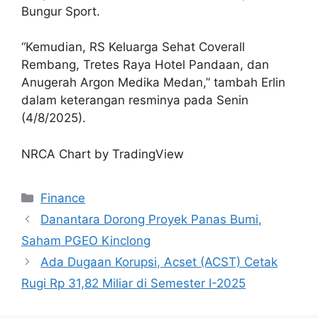
Bungur Sport.
“Kemudian, RS Keluarga Sehat Coverall
Rembang, Tretes Raya Hotel Pandaan, dan
Anugerah Argon Medika Medan,” tambah Erlin
dalam keterangan resminya pada Senin
(4/8/2025).
NRCA Chart by TradingView
Categories
Finance
Danantara Dorong Proyek Panas Bumi,
Saham PGEO Kinclong
Ada Dugaan Korupsi, Acset (ACST) Cetak
Rugi Rp 31,82 Miliar di Semester I-2025