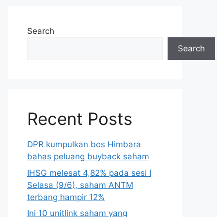
Search
Search
Recent Posts
DPR kumpulkan bos Himbara
bahas peluang buyback saham
IHSG melesat 4,82% pada sesi I
Selasa (9/6), saham ANTM
terbang hampir 12%
Ini 10 unitlink saham yang