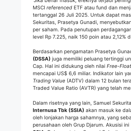
“Jika benar masuk, efeknya terjadi pening
MSCI
referenced
ETF atau fund dan menjad
tertanggal 26 Juli 2025. Untuk dapat ma
Sekuritas, Prasetya Gunadi, menyebutka
per saham. Pada penutupan perdagangan
level Rp 7.225, naik 150 poin atau 2,12% 
Berdasarkan pengamatan Prasetya Guna
(DSSA)
juga memiliki peluang tertinggi 
Cap. Hal ini didukung oleh nilai
Free-Float
mencapai US$ 6,6 miliar. Indikator lain 
Trading Value
(ADTV) dalam 12 bulan tera
Traded Value Ratio (AVTR) yang telah m
Dalam risetnya yang lain, Samuel Sekuri
Internusa Tbk (SSIA)
akan masuk ke dala
oleh lonjakan harga sahamnya, yang seba
perusahaan oleh Grup Djarum. Akusisi ini