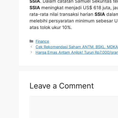
SSIA
. Dalam catatan Samuel Sekuritas ter
SSIA
meningkat menjadi US$ 618 juta, jau
rata-rata nilai transaksi harian
SSIA
dalam
melebihi persyaratan minimum sebesar US$
atas tolok ukur 10%.
Categories
Finance
Cek Rekomendasi Saham ANTM, BSKL, MDKA, 
Harga Emas Antam Anjlok! Turun Rp7.000/gram
Leave a Comment
Comment