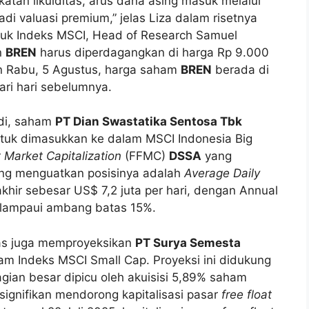
katan likuiditas, arus dana asing masuk melalui
i valuasi premium,” jelas Liza dalam risetnya
suk Indeks MSCI, Head of Research Samuel
n
BREN
harus diperdagangkan di harga Rp 9.000
 Rabu, 5 Agustus, harga saham
BREN
berada di
dari hari sebelumnya.
di, saham
PT Dian Swastatika Sentosa Tbk
untuk dimasukkan ke dalam MSCI Indonesia Big
 Market Capitalization
(FFMC)
DSSA
yang
yang menguatkan posisinya adalah
Average Daily
khir sebesar US$ 7,2 juta per hari, dengan Annual
elampaui ambang batas 15%.
tas juga memproyeksikan
PT Surya Semesta
m Indeks MSCI Small Cap. Proyeksi ini didukung
gian besar dipicu oleh akuisisi 5,89% saham
 signifikan mendorong kapitalisasi pasar
free float