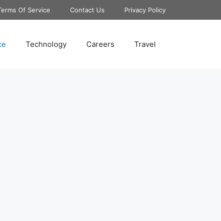
Terms Of Service
Contact Us
Privacy Policy
ce
Technology
Careers
Travel