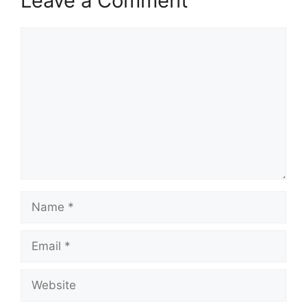
Leave a Comment
Comment
Name
Email
Website