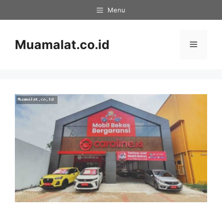
Skip
Menu
to
content
Muamalat.co.id
Menu