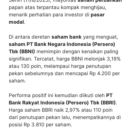
Senin (11/8/2025), mayoritas
saham perbankan
papan atas terpantau kompak menghijau,
menarik perhatian para investor di
pasar
modal
.
Di antara deretan
saham bank
yang menguat,
saham PT Bank Negara Indonesia (Persero)
Tbk (BBNI)
memimpin dengan kenaikan paling
signifikan. Tercatat, harga BBNI melonjak 3,19%
atau 130 poin, melampaui harga penutupan
pekan sebelumnya dan mencapai Rp 4.200 per
saham.
Performa positif ini kemudian diikuti oleh
PT
Bank Rakyat Indonesia (Persero) Tbk (BBRI)
.
Harga saham BBRI naik 2,97% atau 110 poin
dari penutupan pekan lalu, menempatkannya di
posisi Rp 3.810 per saham.