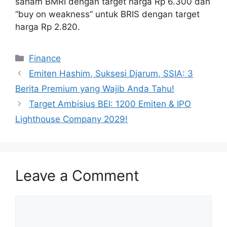
saham BMRI dengan target harga Rp 6.300 dan
“buy on weakness” untuk BRIS dengan target
harga Rp 2.820.
Categories
Finance
Emiten Hashim, Suksesi Djarum, SSIA: 3
Berita Premium yang Wajib Anda Tahu!
Target Ambisius BEI: 1200 Emiten & IPO
Lighthouse Company 2029!
Leave a Comment
Comment