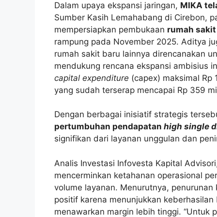
Dalam upaya ekspansi jaringan,
MIKA tel
Sumber Kasih Lemahabang di Cirebon, pa
mempersiapkan pembukaan
rumah sakit
rampung pada November 2025. Aditya j
rumah sakit baru lainnya direncanakan u
mendukung rencana ekspansi ambisius in
capital expenditure
(capex) maksimal Rp 1 
yang sudah terserap mencapai Rp 359 mil
Dengan berbagai inisiatif strategis terseb
pertumbuhan pendapatan
high single d
signifikan dari layanan unggulan dan pen
Analis Investasi Infovesta Kapital Adviso
mencerminkan ketahanan operasional per
volume layanan. Menurutnya, penurunan ko
positif karena menunjukkan keberhasila
menawarkan margin lebih tinggi. “Untuk p