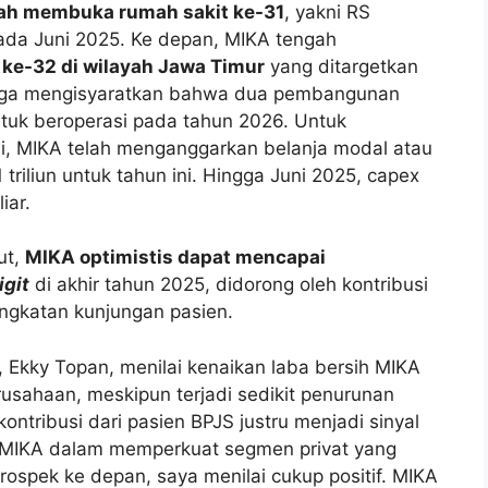
ah membuka rumah sakit ke-31
, yakni RS
da Juni 2025. Ke depan, MIKA tengah
 ke-32 di wilayah Jawa Timur
yang ditargetkan
uga mengisyaratkan bahwa dua pembangunan
ntuk beroperasi pada tahun 2026. Untuk
i, MIKA telah menganggarkan belanja modal atau
triliun untuk tahun ini. Hingga Juni 2025, capex
iar.
ut,
MIKA optimistis dapat mencapai
igit
di akhir tahun 2025, didorong oleh kontribusi
ingkatan kunjungan pasien.
ri, Ekky Topan, menilai kenaikan laba bersih MIKA
usahaan, meskipun terjadi sedikit penurunan
ntribusi dari pasien BPJS justru menjadi sinyal
n MIKA dalam memperkuat segmen privat yang
rospek ke depan, saya menilai cukup positif. MIKA