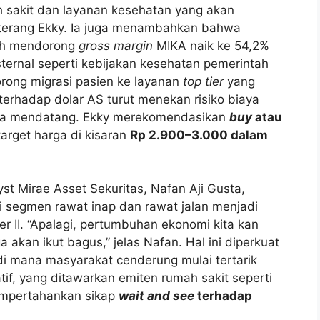
 sakit dan layanan kesehatan yang akan
terang Ekky. Ia juga menambahkan bahwa
elah mendorong
gross margin
MIKA naik ke 54,2%
ternal seperti kebijakan kesehatan pemerintah
rong migrasi pasien ke layanan
top tier
yang
 terhadap dolar AS turut menekan risiko biaya
asa mendatang. Ekky merekomendasikan
buy
atau
arget harga di kisaran
Rp 2.900–3.000 dalam
t Mirae Asset Sekuritas, Nafan Aji Gusta,
 segmen rawat inap dan rawat jalan menjadi
ter II. “Apalagi, pertumbuhan ekonomi kita kan
 akan ikut bagus,” jelas Nafan. Hal ini diperkuat
i mana masyarakat cenderung mulai tertarik
tif, yang ditawarkan emiten rumah sakit seperti
empertahankan sikap
wait and see
terhadap