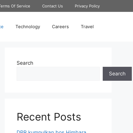
Terms Of Service
Contact Us
Privacy Policy
ce
Technology
Careers
Travel
Search
Search
Recent Posts
DPR kumpulkan bos Himbara