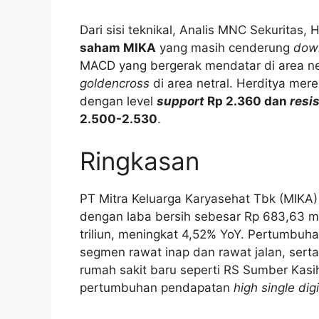
Dari sisi teknikal, Analis MNC Sekuritas
saham MIKA
yang masih cenderung
dow
MACD yang bergerak mendatar di area neg
goldencross
di area netral. Herditya me
dengan level
support
Rp 2.360 dan
resi
2.500-2.530
.
Ringkasan
PT Mitra Keluarga Karyasehat Tbk (MIKA) 
dengan laba bersih sebesar Rp 683,63 mi
triliun, meningkat 4,52% YoY. Pertumbuha
segmen rawat inap dan rawat jalan, ser
rumah sakit baru seperti RS Sumber Kas
pertumbuhan pendapatan
high single digi