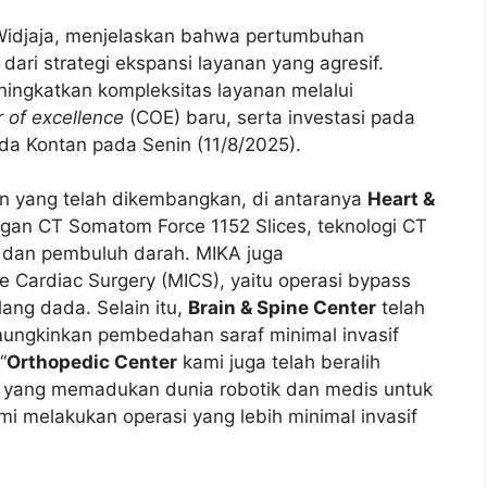
 Widjaja, menjelaskan bahwa pertumbuhan
dari strategi ekspansi layanan yang agresif.
ningkatkan kompleksitas layanan melalui
r of excellence
(COE) baru, serta investasi pada
pada Kontan pada Senin (11/8/2025).
an yang telah dikembangkan, di antaranya
Heart &
ngan CT Somatom Force 1152 Slices, teknologi CT
g dan pembuluh darah. MIKA juga
Cardiac Surgery (MICS), yaitu operasi bypass
ang dada. Selain itu,
Brain & Spine Center
telah
mungkinkan pembedahan saraf minimal invasif
“
Orthopedic Center
kami juga telah beralih
, yang memadukan dunia robotik dan medis untuk
 melakukan operasi yang lebih minimal invasif