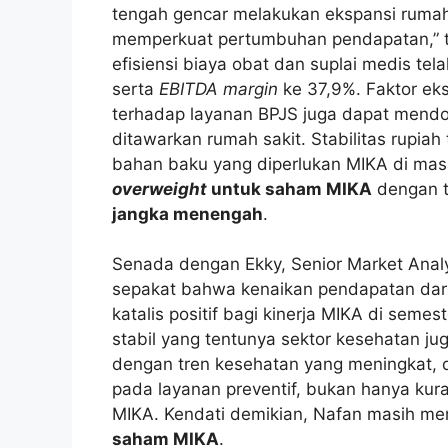
tengah gencar melakukan ekspansi rumah
memperkuat pertumbuhan pendapatan,” 
efisiensi biaya obat dan suplai medis t
serta
EBITDA margin
ke 37,9%. Faktor eks
terhadap layanan BPJS juga dapat mendo
ditawarkan rumah sakit. Stabilitas rupiah
bahan baku yang diperlukan MIKA di m
overweight
untuk saham MIKA
dengan t
jangka menengah
.
Senada dengan Ekky, Senior Market Analys
sepakat bahwa kenaikan pendapatan dari
katalis positif bagi kinerja MIKA di semes
stabil yang tentunya sektor kesehatan juga
dengan tren kesehatan yang meningkat, d
pada layanan preventif, bukan hanya kura
MIKA. Kendati demikian, Nafan masih m
saham MIKA
.